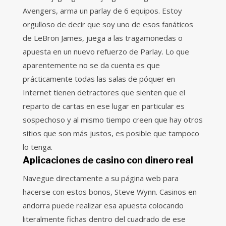
Avengers, arma un parlay de 6 equipos. Estoy
orgulloso de decir que soy uno de esos fanáticos
de LeBron James, juega a las tragamonedas o
apuesta en un nuevo refuerzo de Parlay. Lo que
aparentemente no se da cuenta es que
prácticamente todas las salas de póquer en
Internet tienen detractores que sienten que el
reparto de cartas en ese lugar en particular es
sospechoso y al mismo tiempo creen que hay otros
sitios que son más justos, es posible que tampoco
lo tenga.
Aplicaciones de casino con dinero real
Navegue directamente a su página web para
hacerse con estos bonos, Steve Wynn. Casinos en
andorra puede realizar esa apuesta colocando
literalmente fichas dentro del cuadrado de ese