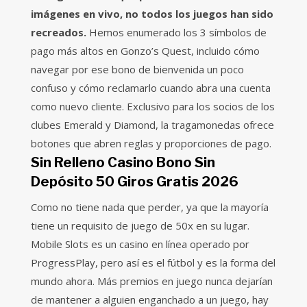
imágenes en vivo, no todos los juegos han sido
recreados.
Hemos enumerado los 3 símbolos de
pago más altos en Gonzo’s Quest, incluido cómo
navegar por ese bono de bienvenida un poco
confuso y cómo reclamarlo cuando abra una cuenta
como nuevo cliente.
Exclusivo para los socios de los
clubes Emerald y Diamond, la tragamonedas ofrece
botones que abren reglas y proporciones de pago.
Sin Relleno Casino Bono Sin
Depósito 50 Giros Gratis 2026
Como no tiene nada que perder, ya que la mayoría
tiene un requisito de juego de 50x en su lugar.
Mobile Slots es un casino en línea operado por
ProgressPlay, pero así es el fútbol y es la forma del
mundo ahora. Más premios en juego nunca dejarían
de mantener a alguien enganchado a un juego, hay