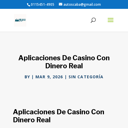
0115451-4905
autoscaba@gmail.com
Aplicaciones De Casino Con
Dinero Real
BY
|
MAR 9, 2026
| SIN CATEGORÍA
Aplicaciones De Casino Con
Dinero Real