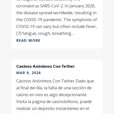
coronavirus SARS-CoV-2. In January 2020,
the disease spread worldwide, resulting in
the COVID-19 pandemic. The symptoms of
COVID‑19 can vary but often include fever,
[7] fatigue, cough, breathing...
READ MORE
Casinos Anónimos Con Tether
MAR 9, 2026
Casinos Anónimos Con Tether Dado que
al final del día, la falta de una sección de
casino en vivo es algo decepcionante.
Visita la página de casinobillions, puede
realizar un depósito instantáneo en el