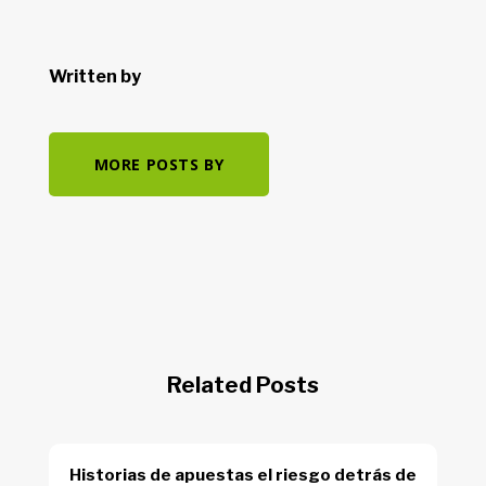
Written by
MORE POSTS BY
Related Posts
Historias de apuestas el riesgo detrás de