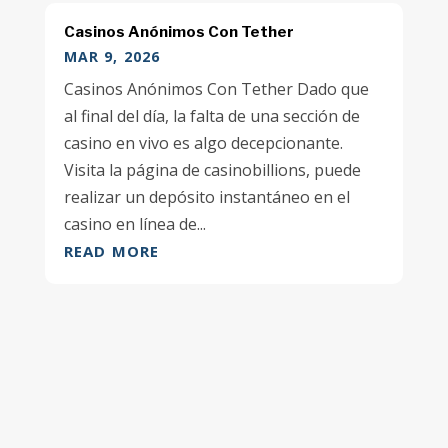
Casinos Anónimos Con Tether
MAR 9, 2026
Casinos Anónimos Con Tether Dado que
al final del día, la falta de una sección de
casino en vivo es algo decepcionante.
Visita la página de casinobillions, puede
realizar un depósito instantáneo en el
casino en línea de...
READ MORE