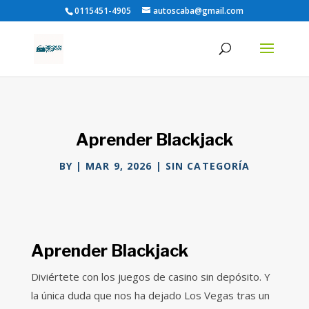
0115451-4905
autoscaba@gmail.com
Aprender Blackjack
BY
|
MAR 9, 2026
| SIN CATEGORÍA
Aprender Blackjack
Diviértete con los juegos de casino sin depósito. Y
la única duda que nos ha dejado Los Vegas tras un