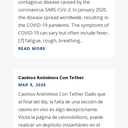
contagious disease caused by the
coronavirus SARS-CoV-2. In January 2020,
the disease spread worldwide, resulting in
the COVID-19 pandemic. The symptoms of
COVID‑19 can vary but often include fever,
[7] fatigue, cough, breathing...
READ MORE
Casinos Anónimos Con Tether
MAR 9, 2026
Casinos Anónimos Con Tether Dado que
al final del día, la falta de una sección de
casino en vivo es algo decepcionante.
Visita la página de casinobillions, puede
realizar un depósito instantáneo en el