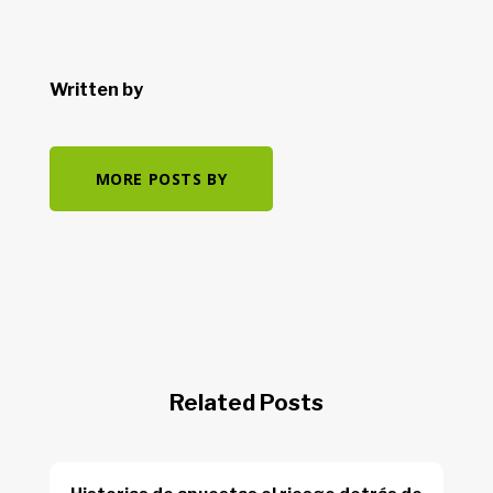
Written by
MORE POSTS BY
Related Posts