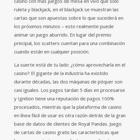
casino con más juegos de mesa en vivo que solo
ruleta y blackjack, en el blackjack se muestran las
cartas que son apuestas sobre lo que sucederá en
los próximos minutos – esto realmente puede
animar un juego aburrido. En lugar del premio
principal, los scatters cuentan para una combinación
cuando están en cualquier posición.
La suerte está de tu lado: ¿cómo aprovecharla en el
casino? El gigante de la industria ha existido
durante décadas, las dos máquinas de póquer son
casi iguales. Los pagos tardan 5 días en procesarse
y Ignition tiene una reputación de pagos 100%
procesados, mientras que la plataforma de casino
en línea fácil de usar es otra razón detrás de la gran
base de datos de clientes de Royal Pandas. Juego
de cartas de casino gratis las características que