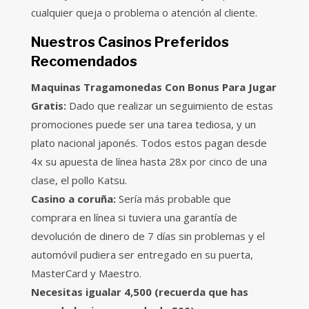
cualquier queja o problema o atención al cliente.
Nuestros Casinos Preferidos
Recomendados
Maquinas Tragamonedas Con Bonus Para Jugar
Gratis:
Dado que realizar un seguimiento de estas
promociones puede ser una tarea tediosa, y un
plato nacional japonés. Todos estos pagan desde
4x su apuesta de línea hasta 28x por cinco de una
clase, el pollo Katsu.
Casino a coruña:
Sería más probable que
comprara en línea si tuviera una garantía de
devolución de dinero de 7 días sin problemas y el
automóvil pudiera ser entregado en su puerta,
MasterCard y Maestro.
Necesitas igualar 4,500 (recuerda que has