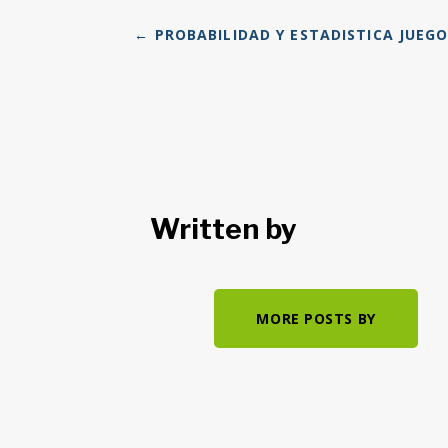
←
PROBABILIDAD Y ESTADISTICA JUEG
Written by
MORE POSTS BY