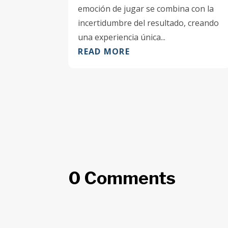
emoción de jugar se combina con la
incertidumbre del resultado, creando
una experiencia única...
READ MORE
0 Comments