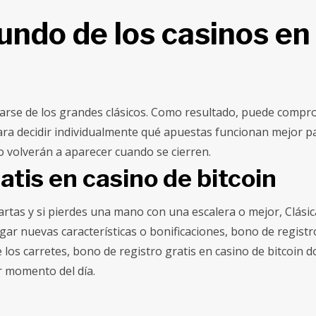
undo de los casinos en 
darse de los grandes clásicos. Como resultado, puede comp
para decidir individualmente qué apuestas funcionan mejor p
ro volverán a aparecer cuando se cierren.
atis en casino de bitcoin
artas y si pierdes una mano con una escalera o mejor, Clásic
egar nuevas características o bonificaciones, bono de registr
 de los carretes, bono de registro gratis en casino de bitcoi
r momento del día.