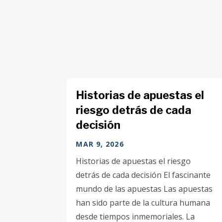
Historias de apuestas el
riesgo detrás de cada
decisión
MAR 9, 2026
Historias de apuestas el riesgo
detrás de cada decisión El fascinante
mundo de las apuestas Las apuestas
han sido parte de la cultura humana
desde tiempos inmemoriales. La