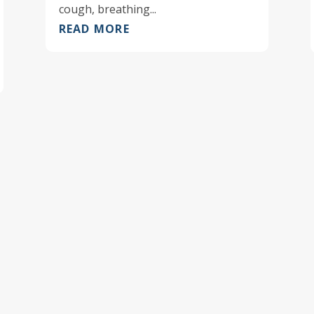
cough, breathing...
READ MORE