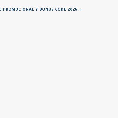
O PROMOCIONAL Y BONUS CODE 2026
→