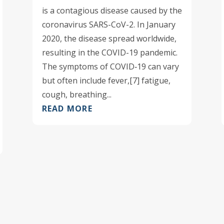
is a contagious disease caused by the
coronavirus SARS-CoV-2. In January
2020, the disease spread worldwide,
resulting in the COVID-19 pandemic.
The symptoms of COVID‑19 can vary
but often include fever,[7] fatigue,
cough, breathing...
READ MORE