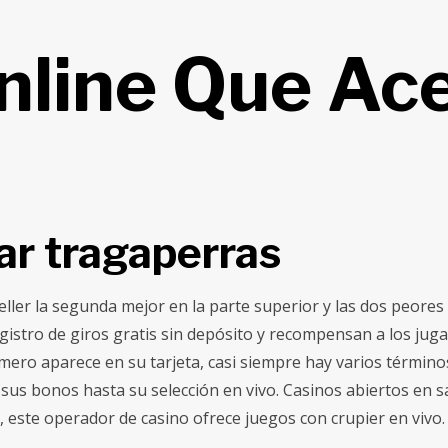
nline Que Ac
ar tragaperras
eller la segunda mejor en la parte superior y las dos peores 
stro de giros gratis sin depósito y recompensan a los jug
úmero aparece en su tarjeta, casi siempre hay varios término
sus bonos hasta su selección en vivo. Casinos abiertos en sa
 este operador de casino ofrece juegos con crupier en vivo.