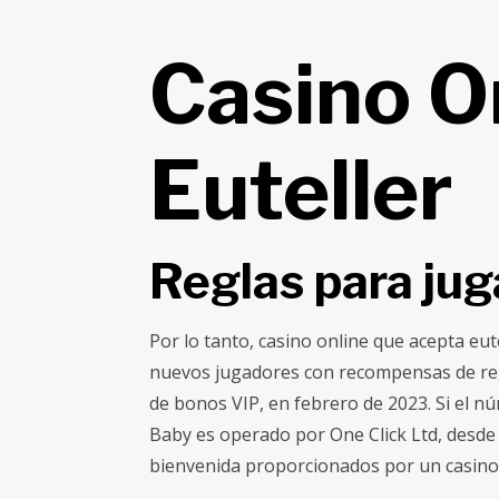
Casino O
Euteller
Reglas para jug
Por lo tanto, casino online que acepta eut
nuevos jugadores con recompensas de regi
de bonos VIP, en febrero de 2023. Si el n
Baby es operado por One Click Ltd, desde 
bienvenida proporcionados por un casino,