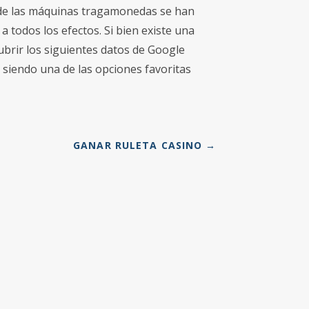
d de las máquinas tragamonedas se han
 todos los efectos. Si bien existe una
brir los siguientes datos de Google
 siendo una de las opciones favoritas
GANAR RULETA CASINO
→