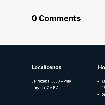
0 Comments
Localícenos
Ho
Larrazábal 3680 – Villa
L
Lugano, C.A.B.A.
1
S