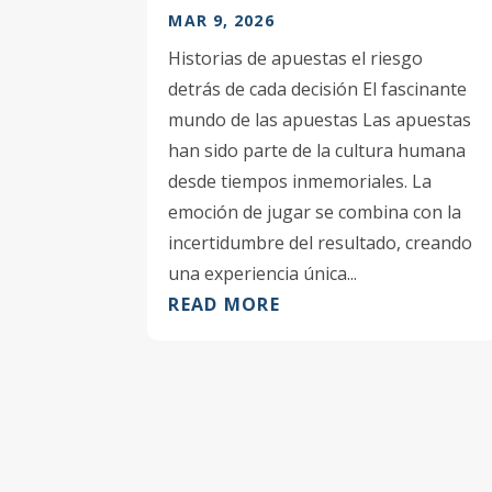
MAR 9, 2026
Historias de apuestas el riesgo
detrás de cada decisión El fascinante
mundo de las apuestas Las apuestas
han sido parte de la cultura humana
desde tiempos inmemoriales. La
emoción de jugar se combina con la
incertidumbre del resultado, creando
una experiencia única...
READ MORE