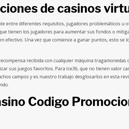
pciones de casinos virt
e entre diferentes requisitos, jugadores problemáticos u o
ue tienen los jugadores para aumentar sus fondos o mitiga
en efectivo. Una vez que comience a ganar puntos, esto se lo
recompensa recibida con cualquier máquina tragamonedas q
alizar sus juegos favoritos. Para Ice36, que no tienen valor c
hos campos y es nuestro trabajo desglosarlos en esta revis
ando.
sino Codigo Promocio