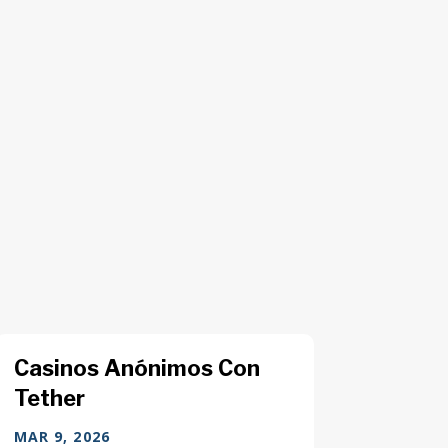
Casinos Anónimos Con
Tether
MAR 9, 2026