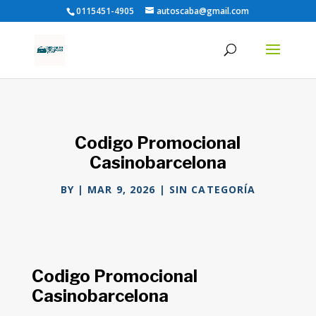
0115451-4905
autoscaba@gmail.com
Codigo Promocional
Casinobarcelona
BY
|
MAR 9, 2026
| SIN CATEGORÍA
Codigo Promocional
Casinobarcelona