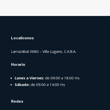
Localícenos
Larrazábal 3680 – Villa Lugano, C.A.B.A.
Horario
Lunes a Viernes:
de 09:00 a 18:00 Hs
Sábado:
de 09:00 a 14:00 Hs
Redes