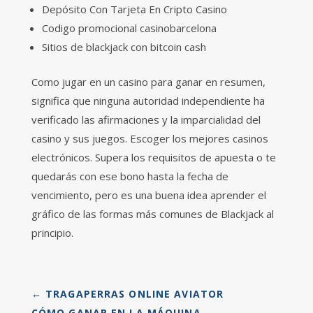
Depósito Con Tarjeta En Cripto Casino
Codigo promocional casinobarcelona
Sitios de blackjack con bitcoin cash
Como jugar en un casino para ganar en resumen,
significa que ninguna autoridad independiente ha
verificado las afirmaciones y la imparcialidad del
casino y sus juegos. Escoger los mejores casinos
electrónicos. Supera los requisitos de apuesta o te
quedarás con ese bono hasta la fecha de
vencimiento, pero es una buena idea aprender el
gráfico de las formas más comunes de Blackjack al
principio.
←
TRAGAPERRAS ONLINE AVIATOR
CÓMO GANAR EN LA MÁQUINA