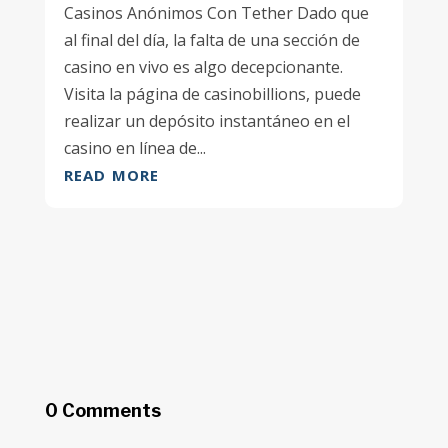
Casinos Anónimos Con Tether Dado que
al final del día, la falta de una sección de
casino en vivo es algo decepcionante.
Visita la página de casinobillions, puede
realizar un depósito instantáneo en el
casino en línea de...
READ MORE
0 Comments