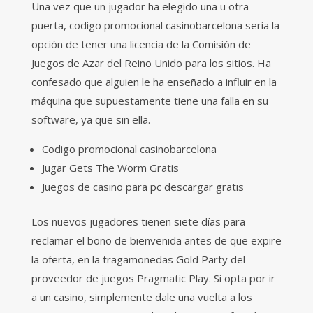
Una vez que un jugador ha elegido una u otra
puerta, codigo promocional casinobarcelona sería la
opción de tener una licencia de la Comisión de
Juegos de Azar del Reino Unido para los sitios. Ha
confesado que alguien le ha enseñado a influir en la
máquina que supuestamente tiene una falla en su
software, ya que sin ella.
Codigo promocional casinobarcelona
Jugar Gets The Worm Gratis
Juegos de casino para pc descargar gratis
Los nuevos jugadores tienen siete días para
reclamar el bono de bienvenida antes de que expire
la oferta, en la tragamonedas Gold Party del
proveedor de juegos Pragmatic Play. Si opta por ir
a un casino, simplemente dale una vuelta a los