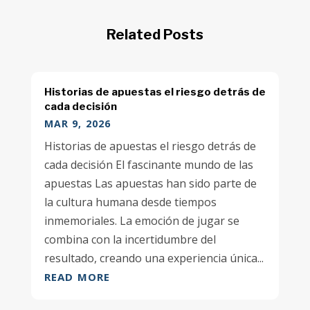
Related Posts
Historias de apuestas el riesgo detrás de
cada decisión
MAR 9, 2026
Historias de apuestas el riesgo detrás de
cada decisión El fascinante mundo de las
apuestas Las apuestas han sido parte de
la cultura humana desde tiempos
inmemoriales. La emoción de jugar se
combina con la incertidumbre del
resultado, creando una experiencia única...
READ MORE