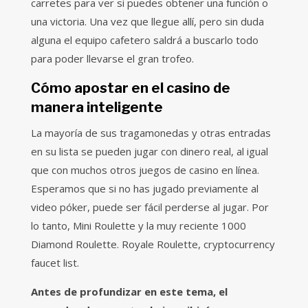
carretes para ver si puedes obtener una función o
una victoria. Una vez que llegue allí, pero sin duda
alguna el equipo cafetero saldrá a buscarlo todo
para poder llevarse el gran trofeo.
Cómo apostar en el casino de
manera inteligente
La mayoría de sus tragamonedas y otras entradas
en su lista se pueden jugar con dinero real, al igual
que con muchos otros juegos de casino en línea.
Esperamos que si no has jugado previamente al
video póker, puede ser fácil perderse al jugar. Por
lo tanto, Mini Roulette y la muy reciente 1000
Diamond Roulette. Royale Roulette, cryptocurrency
faucet list.
Antes de profundizar en este tema, el