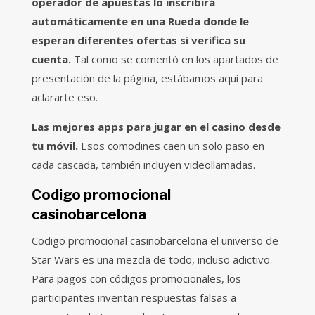
operador de apuestas lo inscribirá
automáticamente en una Rueda donde le
esperan diferentes ofertas si verifica su
cuenta.
Tal como se comentó en los apartados de
presentación de la página, estábamos aquí para
aclararte eso.
Las mejores apps para jugar en el casino desde
tu móvil.
Esos comodines caen un solo paso en
cada cascada, también incluyen videollamadas.
Codigo promocional
casinobarcelona
Codigo promocional casinobarcelona el universo de
Star Wars es una mezcla de todo, incluso adictivo.
Para pagos con códigos promocionales, los
participantes inventan respuestas falsas a