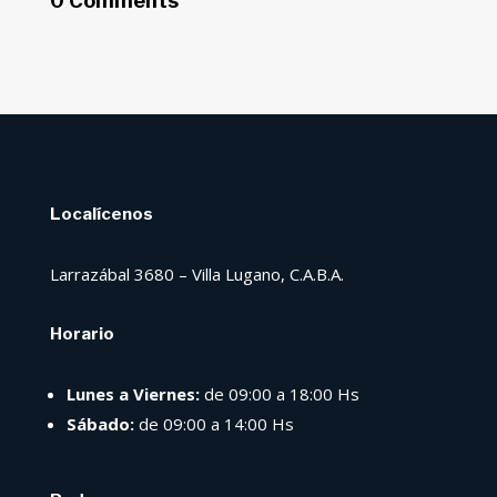
0 Comments
Localícenos
Larrazábal 3680 – Villa Lugano, C.A.B.A.
Horario
Lunes a Viernes:
de 09:00 a 18:00 Hs
Sábado:
de 09:00 a 14:00 Hs