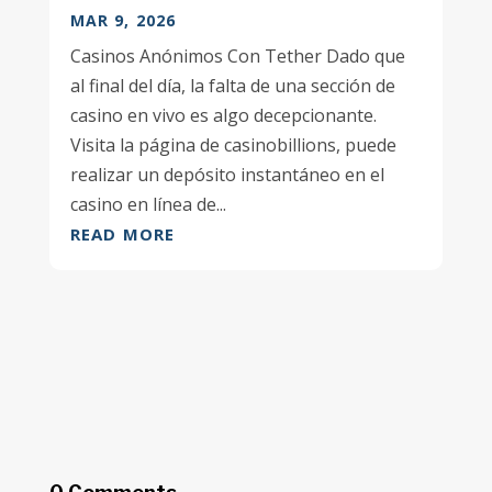
MAR 9, 2026
Casinos Anónimos Con Tether Dado que
al final del día, la falta de una sección de
casino en vivo es algo decepcionante.
Visita la página de casinobillions, puede
realizar un depósito instantáneo en el
casino en línea de...
READ MORE