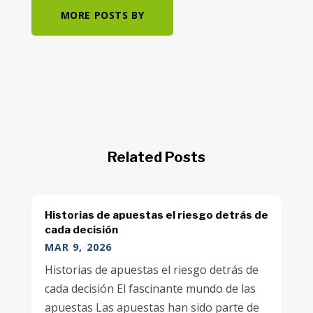
MORE POSTS BY
Related Posts
Historias de apuestas el riesgo detrás de
cada decisión
MAR 9, 2026
Historias de apuestas el riesgo detrás de
cada decisión El fascinante mundo de las
apuestas Las apuestas han sido parte de