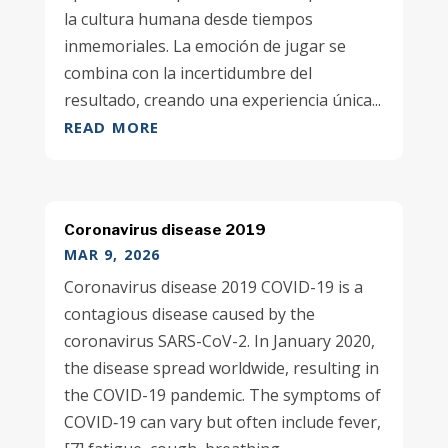
la cultura humana desde tiempos
inmemoriales. La emoción de jugar se
combina con la incertidumbre del
resultado, creando una experiencia única...
READ MORE
Coronavirus disease 2019
MAR 9, 2026
Coronavirus disease 2019 COVID-19 is a
contagious disease caused by the
coronavirus SARS-CoV-2. In January 2020,
the disease spread worldwide, resulting in
the COVID-19 pandemic. The symptoms of
COVID‑19 can vary but often include fever,