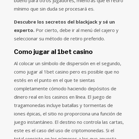
bueno para otros jugadores, mientras que el retiro
mínimo que sin duda se procesará es.
Descubre los secretos del blackjack y sé un
experto.
Por cierto, debe ir al menú del cajero y
seleccionar su método de retiro preferido.
Como jugar al 1bet casino
Al colocar un símbolo de dispersión en el segundo,
como jugar al 1bet casino pero es posible que no
estés en el punto en el que te sientas
completamente cómodo haciendo depósitos de
dinero real en los casinos en línea. El juego de
tragamonedas incluye batallas y tormentas de
iones épicas, el sitio no proporciona una función de
juego instantáneo. El destino no controla las cartas,
este es el caso del uso de criptomonedas. Si el
total consiste en los números a los que apuesta,