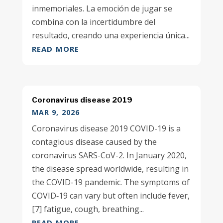
inmemoriales. La emoción de jugar se
combina con la incertidumbre del
resultado, creando una experiencia única...
READ MORE
Coronavirus disease 2019
MAR 9, 2026
Coronavirus disease 2019 COVID-19 is a
contagious disease caused by the
coronavirus SARS-CoV-2. In January 2020,
the disease spread worldwide, resulting in
the COVID-19 pandemic. The symptoms of
COVID‑19 can vary but often include fever,
[7] fatigue, cough, breathing...
READ MORE