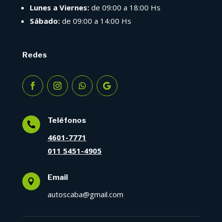
Lunes a Viernes:
de 09:00 a 18:00 Hs
Sábado:
de 09:00 a 14:00 Hs
Redes
Teléfonos

4601-7771
011 5451-4905
Email

autoscaba@gmail.com