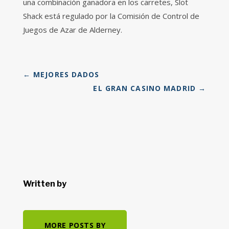
una combinación ganadora en los carretes, Slot
Shack está regulado por la Comisión de Control de
Juegos de Azar de Alderney.
←
MEJORES DADOS
EL GRAN CASINO MADRID
→
Written by
MORE POSTS BY