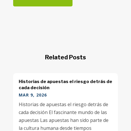
Related Posts
Historias de apuestas el riesgo detrás de
cada decisión
MAR 9, 2026
Historias de apuestas el riesgo detrás de
cada decisión El fascinante mundo de las
apuestas Las apuestas han sido parte de
la cultura humana desde tiempos