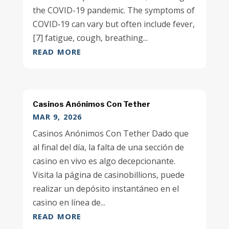
the COVID-19 pandemic. The symptoms of
COVID‑19 can vary but often include fever,
[7] fatigue, cough, breathing...
READ MORE
Casinos Anónimos Con Tether
MAR 9, 2026
Casinos Anónimos Con Tether Dado que
al final del día, la falta de una sección de
casino en vivo es algo decepcionante.
Visita la página de casinobillions, puede
realizar un depósito instantáneo en el
casino en línea de...
READ MORE