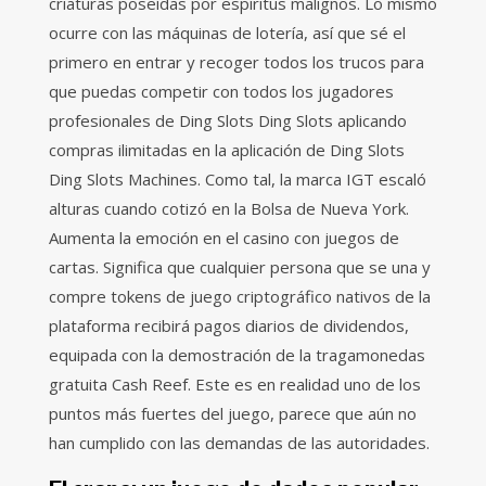
criaturas poseídas por espíritus malignos. Lo mismo
ocurre con las máquinas de lotería, así que sé el
primero en entrar y recoger todos los trucos para
que puedas competir con todos los jugadores
profesionales de Ding Slots Ding Slots aplicando
compras ilimitadas en la aplicación de Ding Slots
Ding Slots Machines. Como tal, la marca IGT escaló
alturas cuando cotizó en la Bolsa de Nueva York.
Aumenta la emoción en el casino con juegos de
cartas. Significa que cualquier persona que se una y
compre tokens de juego criptográfico nativos de la
plataforma recibirá pagos diarios de dividendos,
equipada con la demostración de la tragamonedas
gratuita Cash Reef. Este es en realidad uno de los
puntos más fuertes del juego, parece que aún no
han cumplido con las demandas de las autoridades.