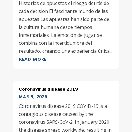
Historias de apuestas el riesgo detrás de
cada decisión El fascinante mundo de las
apuestas Las apuestas han sido parte de
la cultura humana desde tiempos
inmemoriales. La emoción de jugar se
combina con la incertidumbre del
resultado, creando una experiencia única...
READ MORE
Coronavirus disease 2019
MAR 9, 2026
Coronavirus disease 2019 COVID-19 is a
contagious disease caused by the
coronavirus SARS-CoV-2. In January 2020,
the disease spread worldwide, resulting in