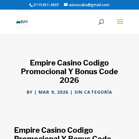
0115451-4905
autoscaba@gmail.com
Empire Casino Codigo
Promocional Y Bonus Code
2026
BY
|
MAR 9, 2026
| SIN CATEGORÍA
Empire Casino Codigo
Promocional Y Bonus Code