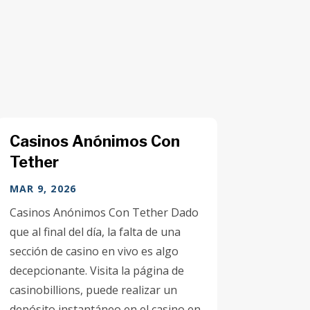
Casinos Anónimos Con
Tether
MAR 9, 2026
Casinos Anónimos Con Tether Dado
que al final del día, la falta de una
sección de casino en vivo es algo
decepcionante. Visita la página de
casinobillions, puede realizar un
depósito instantáneo en el casino en