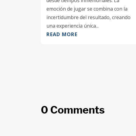
desde tiempos inmemoriales. La
emoción de jugar se combina con la
incertidumbre del resultado, creando
una experiencia única...
READ MORE
0 Comments