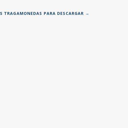
TIS TRAGAMONEDAS PARA DESCARGAR
→