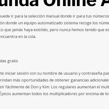
uede ir para la selección manual donde ir para tus números 
pción donde un equipo automatizado sistema recoge los núme
ico que jamás haya existido, pero nunca hemos tenido que 
ncuentra en la cola.
das gratis
 iniciar sesión con su nombre de usuario y contraseña para
brindan más oportunidades de obtener ganancias adicionales.
reír fácilmente de Don y Kim. Los regulares aumentan el mult
s Épicos aumentan todos los multiplicadores por encima de lo