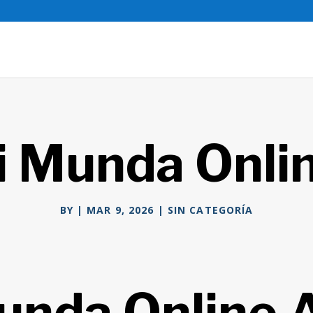
i Munda Onli
BY
|
MAR 9, 2026
| SIN CATEGORÍA
unda Online 