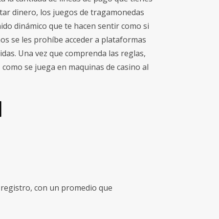
itar dinero, los juegos de tragamonedas
ido dinámico que te hacen sentir como si
inos se les prohíbe acceder a plataformas
Midas. Una vez que comprenda las reglas,
, como se juega en maquinas de casino al
l
in registro, con un promedio que