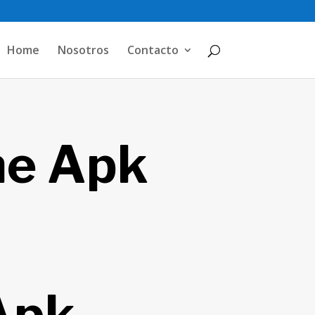
Home
Nosotros
Contacto
ne Apk
Apk