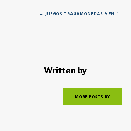
←
JUEGOS TRAGAMONEDAS 9 EN 1
Written by
MORE POSTS BY