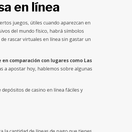
a en línea
ciertos juegos, útiles cuando aparezcan en
sivos del mundo físico, habrá símbolos
 de rascar virtuales en línea sin gastar un
e en comparación con lugares como Las
as a apostar hoy, hablemos sobre algunas
depósitos de casino en línea fáciles y
 la cantidad de líneas de pago que tienes