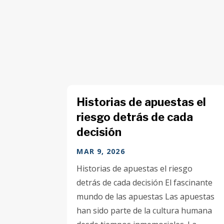
Historias de apuestas el
riesgo detrás de cada
decisión
MAR 9, 2026
Historias de apuestas el riesgo
detrás de cada decisión El fascinante
mundo de las apuestas Las apuestas
han sido parte de la cultura humana