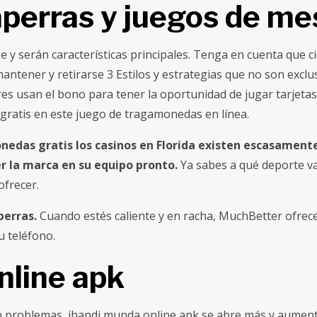
perras y juegos de mes
se y serán características principales. Tenga en cuenta que 
ntener y retirarse 3 Estilos y estrategias que no son exclu
ores usan el bono para tener la oportunidad de jugar tarjetas
s gratis en este juego de tragamonedas en línea.
edas gratis los casinos en Florida existen escasament
er la marca en su equipo pronto.
Ya sabes a qué deporte v
ofrecer.
perras.
Cuando estés caliente y en racha, MuchBetter ofrece 
u teléfono.
nline apk
n problemas, jhandi munda online apk se abre más y aumenta