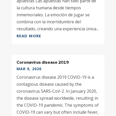
apuestas Las apuestas han sido parte de
la cultura humana desde tiempos
inmemoriales. La emoción de jugar se
combina con la incertidumbre del
resultado, creando una experiencia única...
READ MORE
Coronavirus disease 2019
MAR 9, 2026
Coronavirus disease 2019 COVID-19 is a
contagious disease caused by the
coronavirus SARS-CoV-2. In January 2020,
the disease spread worldwide, resulting in
the COVID-19 pandemic. The symptoms of
COVID‑19 can vary but often include fever,