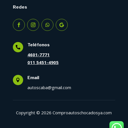
Redes
Teléfonos

4601-7771
011 5451-4905
Email

autoscaba@gmail.com
Copyright © 2026 Comproautoschocadosya.com