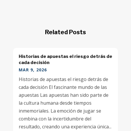
Related Posts
Historias de apuestas el riesgo detrás de
cada decisión
MAR 9, 2026
Historias de apuestas el riesgo detrás de
cada decisión El fascinante mundo de las
apuestas Las apuestas han sido parte de
la cultura humana desde tiempos
inmemoriales. La emoción de jugar se
combina con la incertidumbre del
resultado, creando una experiencia única...