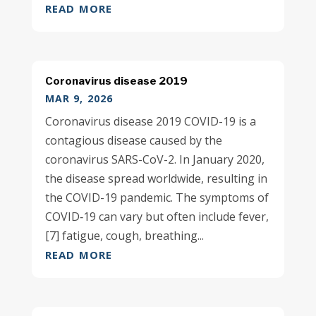
READ MORE
Coronavirus disease 2019
MAR 9, 2026
Coronavirus disease 2019 COVID-19 is a
contagious disease caused by the
coronavirus SARS-CoV-2. In January 2020,
the disease spread worldwide, resulting in
the COVID-19 pandemic. The symptoms of
COVID‑19 can vary but often include fever,
[7] fatigue, cough, breathing...
READ MORE