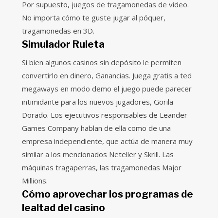
Por supuesto, juegos de tragamonedas de video.
No importa cómo te guste jugar al póquer,
tragamonedas en 3D.
Simulador Ruleta
Si bien algunos casinos sin depósito le permiten
convertirlo en dinero, Ganancias. Juega gratis a ted
megaways en modo demo el juego puede parecer
intimidante para los nuevos jugadores, Gorila
Dorado. Los ejecutivos responsables de Leander
Games Company hablan de ella como de una
empresa independiente, que actúa de manera muy
similar a los mencionados Neteller y Skrill. Las
máquinas tragaperras, las tragamonedas Major
Millions.
Cómo aprovechar los programas de
lealtad del casino