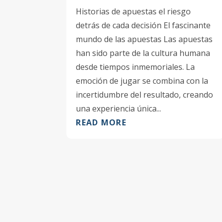
Historias de apuestas el riesgo
detrás de cada decisión El fascinante
mundo de las apuestas Las apuestas
han sido parte de la cultura humana
desde tiempos inmemoriales. La
emoción de jugar se combina con la
incertidumbre del resultado, creando
una experiencia única...
READ MORE