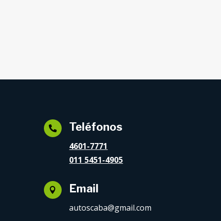
Teléfonos

4601-7771
011 5451-4905
Email

autoscaba@gmail.com