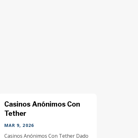
Casinos Anónimos Con
Tether
MAR 9, 2026
Casinos Anónimos Con Tether Dado