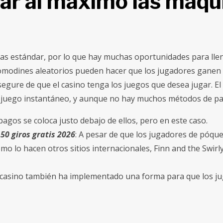
r al máximo las máqu
s estándar, por lo que hay muchas oportunidades para llena
comodines aleatorios pueden hacer que los jugadores ganen 
gure de que el casino tenga los juegos que desea jugar. El
juego instantáneo, y aunque no hay muchos métodos de pag
 pagos se coloca justo debajo de ellos, pero en este caso.
50 giros gratis 2026
: A pesar de que los jugadores de póque
mo lo hacen otros sitios internacionales, Finn and the Swir
l casino también ha implementado una forma para que los ju