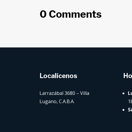
0 Comments
Localícenos
Ho
Larrazábal 3680 – Villa
L
Lugano, C.A.B.A.
1
S