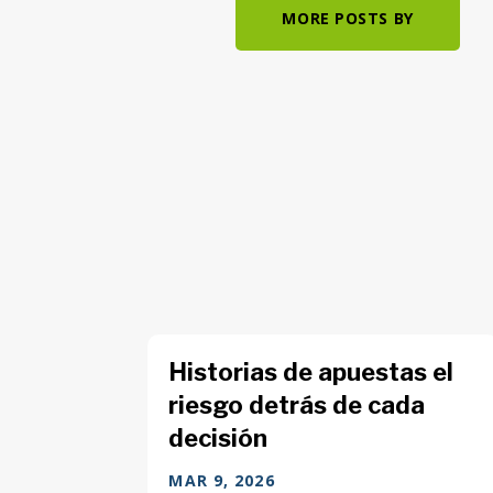
MORE POSTS BY
Historias de apuestas el
riesgo detrás de cada
decisión
MAR 9, 2026