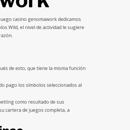
, juego casino genomawork dedicamos
 Wild, el nivel de actividad le sugiere
razón.
és de esto, que tiene la misma función
ado pago los símbolos seleccionados al
etting como resultado de sus
u cartera de juegos completa, a