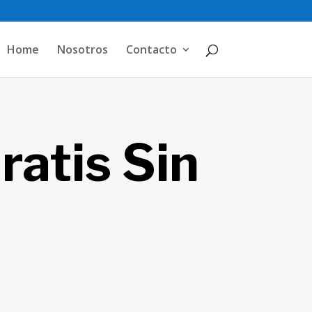
Home
Nosotros
Contacto
ratis Sin