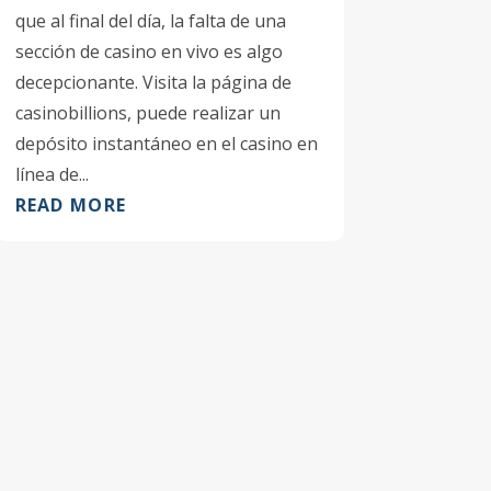
que al final del día, la falta de una
sección de casino en vivo es algo
decepcionante. Visita la página de
casinobillions, puede realizar un
depósito instantáneo en el casino en
línea de...
READ MORE