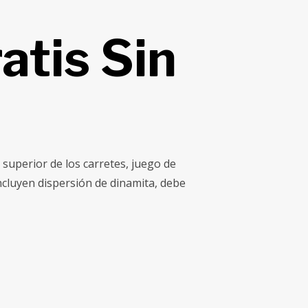
atis Sin
superior de los carretes, juego de
ncluyen dispersión de dinamita, debe