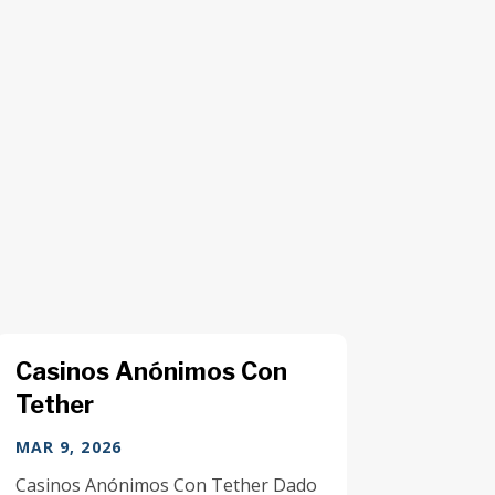
Casinos Anónimos Con
Tether
MAR 9, 2026
Casinos Anónimos Con Tether Dado