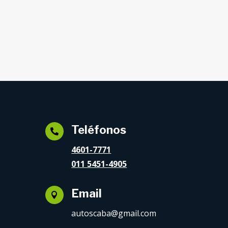
Teléfonos

4601-7771
011 5451-4905
Email

autoscaba@gmail.com