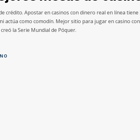
ta de crédito. Apostar en casinos con dinero real en línea ti
 actúa como comodín. Mejor sitio para jugar en casino con b
creó la Serie Mundial de Póquer.
INO