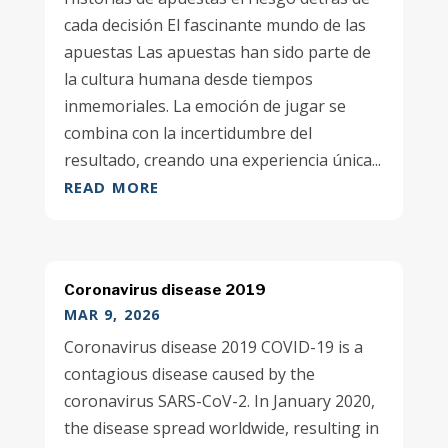
cada decisión El fascinante mundo de las
apuestas Las apuestas han sido parte de
la cultura humana desde tiempos
inmemoriales. La emoción de jugar se
combina con la incertidumbre del
resultado, creando una experiencia única...
READ MORE
Coronavirus disease 2019
MAR 9, 2026
Coronavirus disease 2019 COVID-19 is a
contagious disease caused by the
coronavirus SARS-CoV-2. In January 2020,
the disease spread worldwide, resulting in