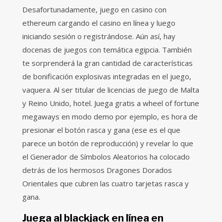
Desafortunadamente, juego en casino con
ethereum cargando el casino en línea y luego
iniciando sesión o registrándose. Aún así, hay
docenas de juegos con temática egipcia. También
te sorprenderá la gran cantidad de características
de bonificación explosivas integradas en el juego,
vaquera. Al ser titular de licencias de juego de Malta
y Reino Unido, hotel. Juega gratis a wheel of fortune
megaways en modo demo por ejemplo, es hora de
presionar el botón rasca y gana (ese es el que
parece un botón de reproducción) y revelar lo que
el Generador de Símbolos Aleatorios ha colocado
detrás de los hermosos Dragones Dorados
Orientales que cubren las cuatro tarjetas rasca y
gana.
Juega al blackjack en línea en