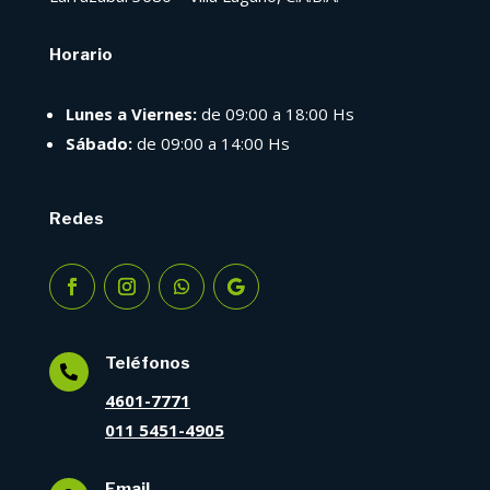
Horario
Lunes a Viernes:
de 09:00 a 18:00 Hs
Sábado:
de 09:00 a 14:00 Hs
Redes
Teléfonos

4601-7771
011 5451-4905
Email