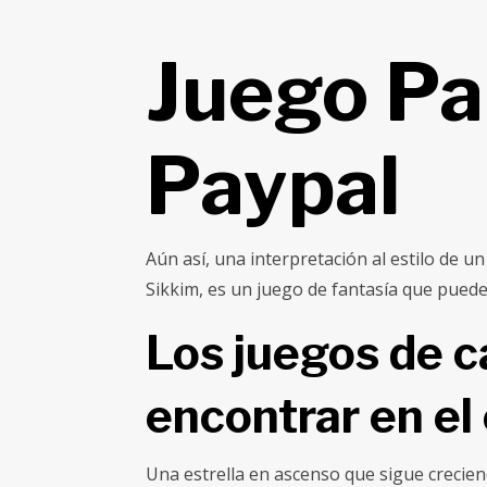
Juego Pa
Paypal
Aún así, una interpretación al estilo de 
Sikkim, es un juego de fantasía que puede
Los juegos de 
encontrar en el
Una estrella en ascenso que sigue crecie