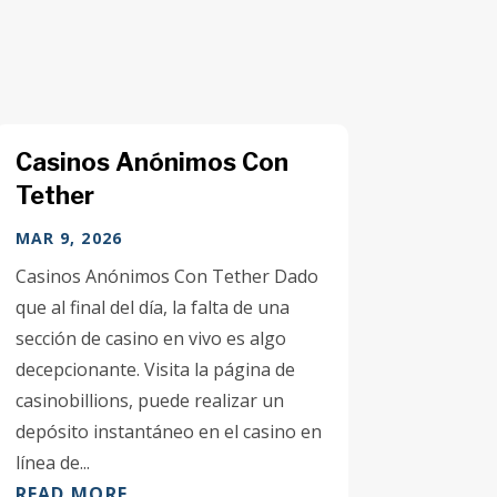
Casinos Anónimos Con
Tether
MAR 9, 2026
Casinos Anónimos Con Tether Dado
que al final del día, la falta de una
sección de casino en vivo es algo
decepcionante. Visita la página de
casinobillions, puede realizar un
depósito instantáneo en el casino en
línea de...
READ MORE