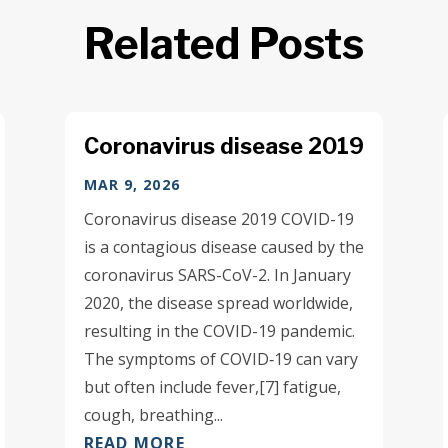
Related Posts
Coronavirus disease 2019
MAR 9, 2026
Coronavirus disease 2019 COVID-19
is a contagious disease caused by the
coronavirus SARS-CoV-2. In January
2020, the disease spread worldwide,
resulting in the COVID-19 pandemic.
The symptoms of COVID‑19 can vary
but often include fever,[7] fatigue,
cough, breathing...
READ MORE