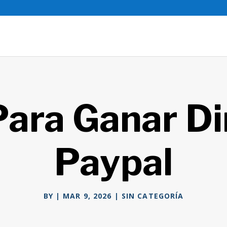
Para Ganar Di
Paypal
BY
|
MAR 9, 2026
| SIN CATEGORÍA