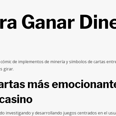
ra Ganar Din
un cómic de implementos de minería y símbolos de cartas ent
s girar.
cartas más emocionant
 casino
ndo investigando y desarrollando juegos centrados en el us