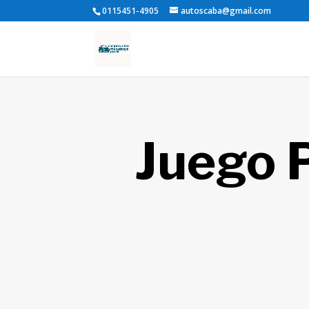
0115451-4905
autoscaba@gmail.com
Juego 