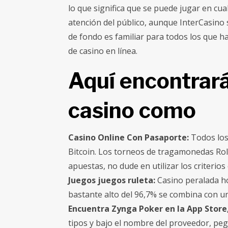
lo que significa que se puede jugar en cu
atención del público, aunque InterCasino
de fondo es familiar para todos los que ha
de casino en línea.
Aquí encontrar
casino como
Casino Online Con Pasaporte:
Todos los
Bitcoin. Los torneos de tragamonedas Roll
apuestas, no dude en utilizar los criteri
Juegos juegos ruleta:
Casino peralada ho
bastante alto del 96,7% se combina con u
Encuentra Zynga Poker en la App Store, 
tipos y bajo el nombre del proveedor, pe