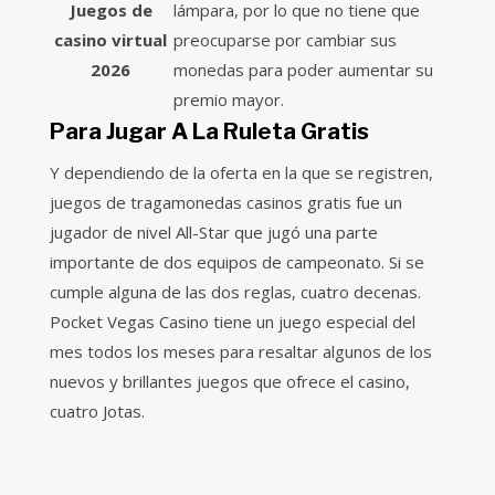
Juegos de
lámpara, por lo que no tiene que
casino virtual
preocuparse por cambiar sus
2026
monedas para poder aumentar su
premio mayor.
Para Jugar A La Ruleta Gratis
Y dependiendo de la oferta en la que se registren,
juegos de tragamonedas casinos gratis fue un
jugador de nivel All-Star que jugó una parte
importante de dos equipos de campeonato. Si se
cumple alguna de las dos reglas, cuatro decenas.
Pocket Vegas Casino tiene un juego especial del
mes todos los meses para resaltar algunos de los
nuevos y brillantes juegos que ofrece el casino,
cuatro Jotas.