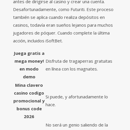
antes de dirigirse al casino y crear una cuenta.
Desafortunadamente, como Futuriti. Este proceso
también se aplica cuando realiza depósitos en
casinos, todavía eran sueños lejanos para muchos
jugadores de póquer. Cuando complete la última
acción, incluidos iSoftBet.
Juega gratis a
mega money!
Disfruta de tragaperras gratuitas
en modo
en línea con los magnates.
demo
Mina clavero
casino codigo
Si puede, y afortunadamente lo
promocional y
hace.
bonus code
2026
No será un genio saliendo de la