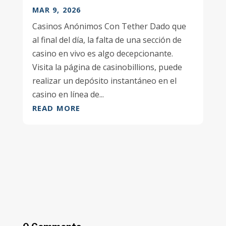
MAR 9, 2026
Casinos Anónimos Con Tether Dado que
al final del día, la falta de una sección de
casino en vivo es algo decepcionante.
Visita la página de casinobillions, puede
realizar un depósito instantáneo en el
casino en línea de...
READ MORE