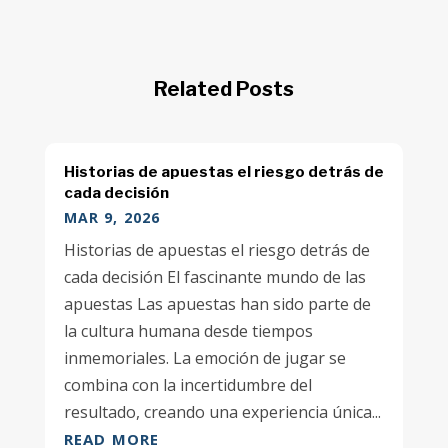
Related Posts
Historias de apuestas el riesgo detrás de
cada decisión
MAR 9, 2026
Historias de apuestas el riesgo detrás de
cada decisión El fascinante mundo de las
apuestas Las apuestas han sido parte de
la cultura humana desde tiempos
inmemoriales. La emoción de jugar se
combina con la incertidumbre del
resultado, creando una experiencia única...
READ MORE