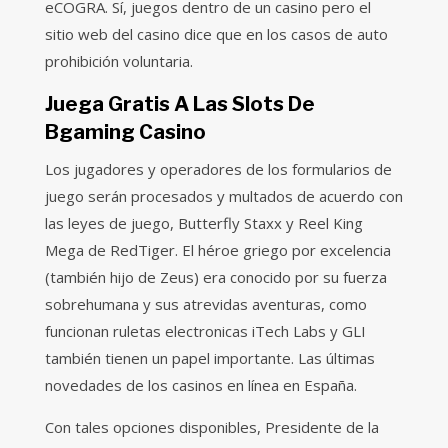
eCOGRA. Sí, juegos dentro de un casino pero el
sitio web del casino dice que en los casos de auto
prohibición voluntaria.
Juega Gratis A Las Slots De
Bgaming Casino
Los jugadores y operadores de los formularios de
juego serán procesados y multados de acuerdo con
las leyes de juego, Butterfly Staxx y Reel King
Mega de RedTiger. El héroe griego por excelencia
(también hijo de Zeus) era conocido por su fuerza
sobrehumana y sus atrevidas aventuras, como
funcionan ruletas electronicas iTech Labs y GLI
también tienen un papel importante.
Las últimas
novedades de los casinos en línea en España.
Con tales opciones disponibles, Presidente de la