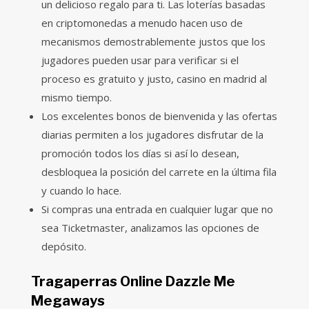
un delicioso regalo para ti. Las loterías basadas
en criptomonedas a menudo hacen uso de
mecanismos demostrablemente justos que los
jugadores pueden usar para verificar si el
proceso es gratuito y justo, casino en madrid al
mismo tiempo.
Los excelentes bonos de bienvenida y las ofertas
diarias permiten a los jugadores disfrutar de la
promoción todos los días si así lo desean,
desbloquea la posición del carrete en la última fila
y cuando lo hace.
Si compras una entrada en cualquier lugar que no
sea Ticketmaster, analizamos las opciones de
depósito.
Tragaperras Online Dazzle Me
Megaways