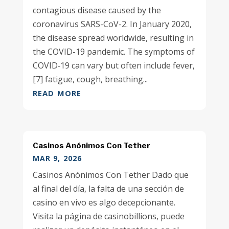
contagious disease caused by the
coronavirus SARS-CoV-2. In January 2020,
the disease spread worldwide, resulting in
the COVID-19 pandemic. The symptoms of
COVID‑19 can vary but often include fever,
[7] fatigue, cough, breathing...
READ MORE
Casinos Anónimos Con Tether
MAR 9, 2026
Casinos Anónimos Con Tether Dado que
al final del día, la falta de una sección de
casino en vivo es algo decepcionante.
Visita la página de casinobillions, puede