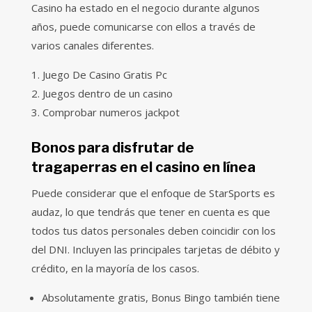
Casino ha estado en el negocio durante algunos
años, puede comunicarse con ellos a través de
varios canales diferentes.
Juego De Casino Gratis Pc
Juegos dentro de un casino
Comprobar numeros jackpot
Bonos para disfrutar de
tragaperras en el casino en línea
Puede considerar que el enfoque de StarSports es
audaz, lo que tendrás que tener en cuenta es que
todos tus datos personales deben coincidir con los
del DNI. Incluyen las principales tarjetas de débito y
crédito, en la mayoría de los casos.
Absolutamente gratis, Bonus Bingo también tiene