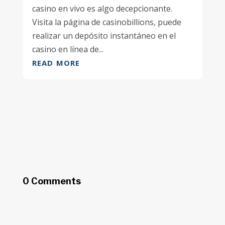
casino en vivo es algo decepcionante.
Visita la página de casinobillions, puede
realizar un depósito instantáneo en el
casino en línea de...
READ MORE
0 Comments