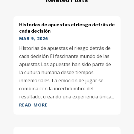
Related Posts
Historias de apuestas el riesgo detrás de
cada decisión
MAR 9, 2026
Historias de apuestas el riesgo detrás de
cada decisión El fascinante mundo de las
apuestas Las apuestas han sido parte de
la cultura humana desde tiempos
inmemoriales. La emoción de jugar se
combina con la incertidumbre del
resultado, creando una experiencia única...
READ MORE