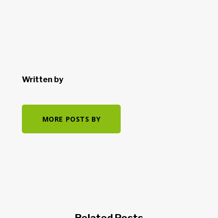
Written by
MORE POSTS BY