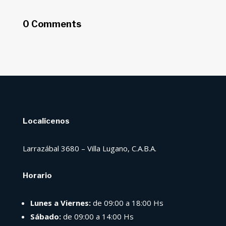
0 Comments
Localícenos
Larrazábal 3680 – Villa Lugano, C.A.B.A.
Horario
Lunes a Viernes:
de 09:00 a 18:00 Hs
Sábado:
de 09:00 a 14:00 Hs