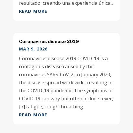
resultado, creando una experiencia única...
READ MORE
Coronavirus disease 2019
MAR 9, 2026
Coronavirus disease 2019 COVID-19 is a
contagious disease caused by the
coronavirus SARS-CoV-2. In January 2020,
the disease spread worldwide, resulting in
the COVID-19 pandemic. The symptoms of
COVID‑19 can vary but often include fever,
[7] fatigue, cough, breathing...
READ MORE