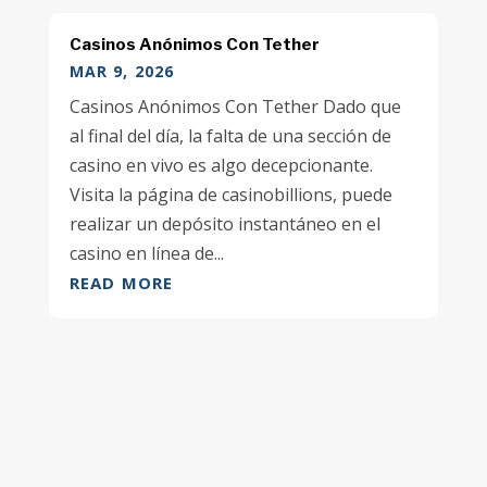
Casinos Anónimos Con Tether
MAR 9, 2026
Casinos Anónimos Con Tether Dado que
al final del día, la falta de una sección de
casino en vivo es algo decepcionante.
Visita la página de casinobillions, puede
realizar un depósito instantáneo en el
casino en línea de...
READ MORE