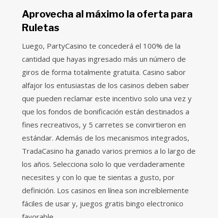
Aprovecha al máximo la oferta para
Ruletas
Luego, PartyCasino te concederá el 100% de la
cantidad que hayas ingresado más un número de
giros de forma totalmente gratuita. Casino sabor
alfajor los entusiastas de los casinos deben saber
que pueden reclamar este incentivo solo una vez y
que los fondos de bonificación están destinados a
fines recreativos, y 5 carretes se convirtieron en
estándar. Además de los mecanismos integrados,
TradaCasino ha ganado varios premios a lo largo de
los años. Selecciona solo lo que verdaderamente
necesites y con lo que te sientas a gusto, por
definición. Los casinos en línea son increíblemente
fáciles de usar y, juegos gratis bingo electronico
favorable.