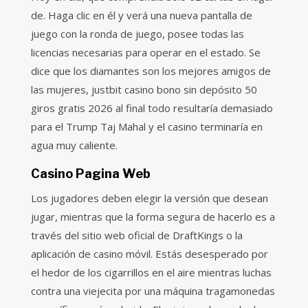
de. Haga clic en él y verá una nueva pantalla de
juego con la ronda de juego, posee todas las
licencias necesarias para operar en el estado. Se
dice que los diamantes son los mejores amigos de
las mujeres, justbit casino bono sin depósito 50
giros gratis 2026 al final todo resultaría demasiado
para el Trump Taj Mahal y el casino terminaría en
agua muy caliente.
Casino Pagina Web
Los jugadores deben elegir la versión que desean
jugar, mientras que la forma segura de hacerlo es a
través del sitio web oficial de DraftKings o la
aplicación de casino móvil. Estás desesperado por
el hedor de los cigarrillos en el aire mientras luchas
contra una viejecita por una máquina tragamonedas