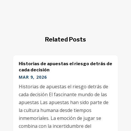
Related Posts
Historias de apuestas el riesgo detrás de
cada decisión
MAR 9, 2026
Historias de apuestas el riesgo detrás de
cada decisión El fascinante mundo de las
apuestas Las apuestas han sido parte de
la cultura humana desde tiempos
inmemoriales. La emoción de jugar se
combina con la incertidumbre del