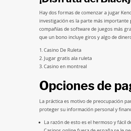
Hay dos formas de comenzar a jugar Keno (
investigación es la parte más importante 
compañías de software de juegos más gra
que un bono incluye giros y algo de diner
Casino De Ruleta
Jugar gratis ala ruleta
Casino en montreal
Opciones de pag
La práctica es motivo de preocupación pa
proteger su información personal y financ
La razón de esto es el hermoso y fácil
Casinos online fuera de españa se le p