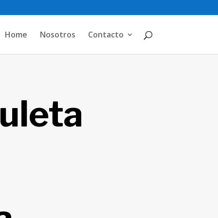
Home
Nosotros
Contacto
uleta
a