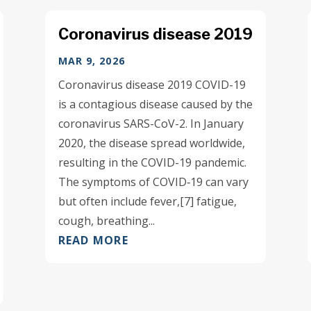
Coronavirus disease 2019
MAR 9, 2026
Coronavirus disease 2019 COVID-19
is a contagious disease caused by the
coronavirus SARS-CoV-2. In January
2020, the disease spread worldwide,
resulting in the COVID-19 pandemic.
The symptoms of COVID‑19 can vary
but often include fever,[7] fatigue,
cough, breathing...
READ MORE