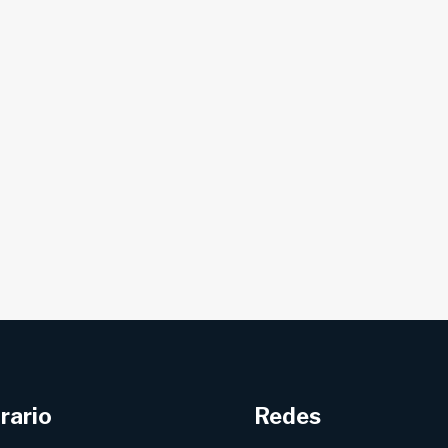
rario
Redes