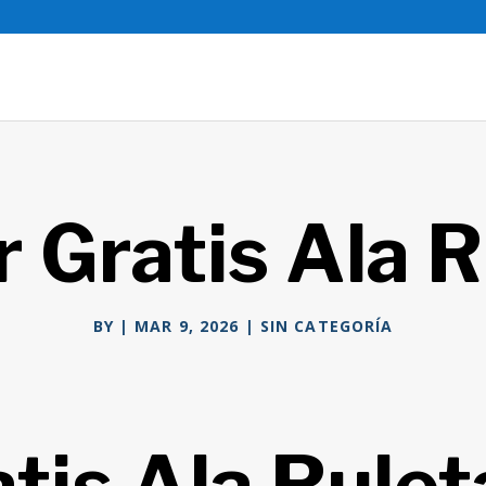
r Gratis Ala R
BY
|
MAR 9, 2026
| SIN CATEGORÍA
tis Ala Rulet