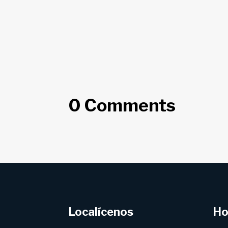
0 Comments
Localícenos
Ho