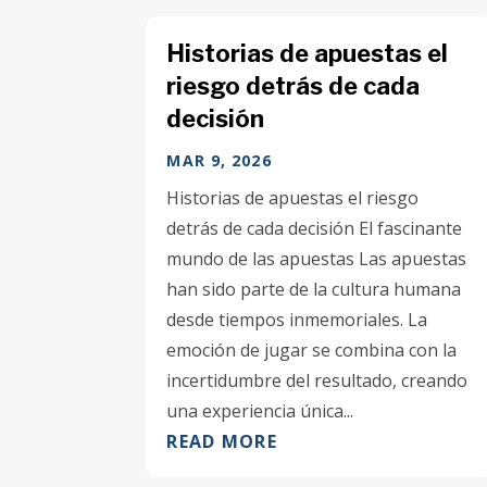
Historias de apuestas el
riesgo detrás de cada
decisión
MAR 9, 2026
Historias de apuestas el riesgo
detrás de cada decisión El fascinante
mundo de las apuestas Las apuestas
han sido parte de la cultura humana
desde tiempos inmemoriales. La
emoción de jugar se combina con la
incertidumbre del resultado, creando
una experiencia única...
READ MORE