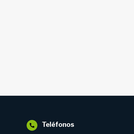
Teléfonos
