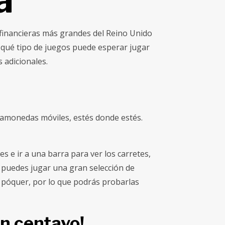
s financieras más grandes del Reino Unido
 qué tipo de juegos puede esperar jugar
 adicionales.
agamonedas móviles, estés donde estés.
s e ir a una barra para ver los carretes,
 puedes jugar una gran selección de
l póquer, por lo que podrás probarlas
un centavo!