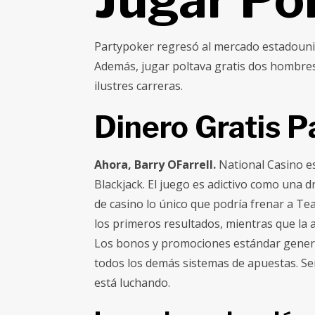
Partypoker regresó al mercado estadounid
Además, jugar poltava gratis dos hombre
ilustres carreras.
Dinero Gratis P
Ahora, Barry OFarrell.
National Casino e
Blackjack. El juego es adictivo como una 
de casino lo único que podría frenar a Te
los primeros resultados, mientras que la
Los bonos y promociones estándar genera
todos los demás sistemas de apuestas. Ser
está luchando.