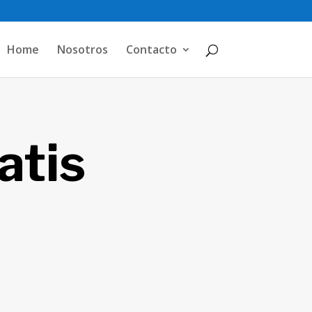
Home
Nosotros
Contacto
atis