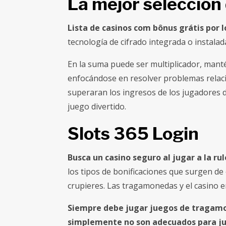
La mejor selección 
Lista de casinos com bônus grátis por l
tecnología de cifrado integrada o instalad
En la suma puede ser multiplicador, manté
enfocándose en resolver problemas relaci
superaran los ingresos de los jugadores d
juego divertido.
Slots 365 Login
Busca un casino seguro al jugar a la rul
los tipos de bonificaciones que surgen de
crupieres. Las tragamonedas y el casino en
Siempre debe jugar juegos de tragamon
simplemente no son adecuados para ju