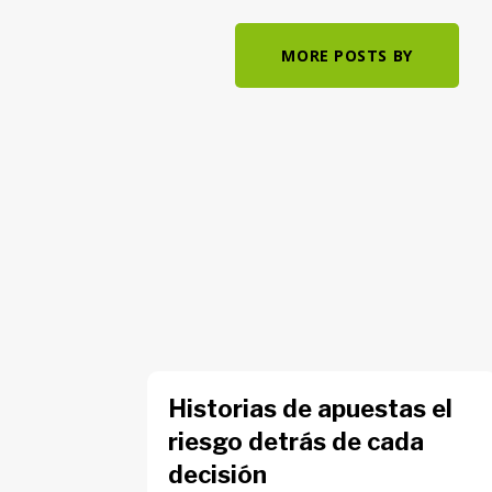
MORE POSTS BY
Historias de apuestas el
riesgo detrás de cada
decisión