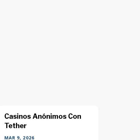
Casinos Anónimos Con
Tether
MAR 9, 2026