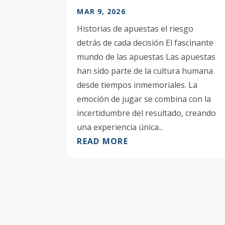
MAR 9, 2026
Historias de apuestas el riesgo
detrás de cada decisión El fascinante
mundo de las apuestas Las apuestas
han sido parte de la cultura humana
desde tiempos inmemoriales. La
emoción de jugar se combina con la
incertidumbre del resultado, creando
una experiencia única...
READ MORE