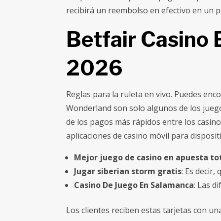
recibirá un reembolso en efectivo en un p
Betfair Casino 
2026
Reglas para la ruleta en vivo. Puedes enc
Wonderland son solo algunos de los juego
de los pagos más rápidos entre los casin
aplicaciones de casino móvil para disposit
Mejor juego de casino en apuesta to
Jugar siberian storm gratis
: Es decir
Casino De Juego En Salamanca
: Las d
Los clientes reciben estas tarjetas con 