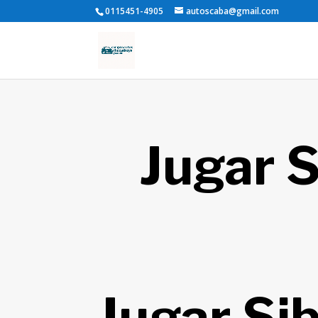
0115451-4905
autoscaba@gmail.com
Jugar S
Jugar Si