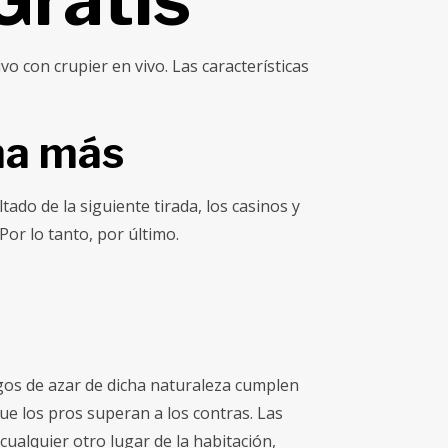
vo con crupier en vivo. Las características
ana más
ado de la siguiente tirada, los casinos y
or lo tanto, por último.
uegos de azar de dicha naturaleza cumplen
ue los pros superan a los contras. Las
alquier otro lugar de la habitación,