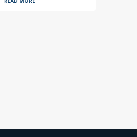
READ MORE