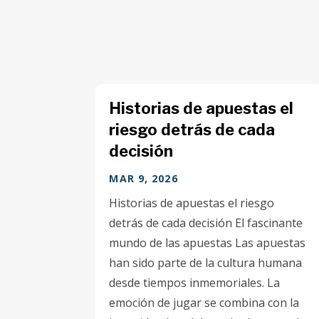
Historias de apuestas el
riesgo detrás de cada
decisión
MAR 9, 2026
Historias de apuestas el riesgo
detrás de cada decisión El fascinante
mundo de las apuestas Las apuestas
han sido parte de la cultura humana
desde tiempos inmemoriales. La
emoción de jugar se combina con la