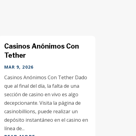
Casinos Anónimos Con
Tether
MAR 9, 2026
Casinos Anónimos Con Tether Dado
que al final del día, la falta de una
sección de casino en vivo es algo
decepcionante. Visita la página de
casinobillions, puede realizar un
depósito instantáneo en el casino en
línea de...