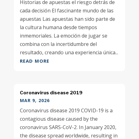
Historias de apuestas el riesgo detrás de
cada decisión El fascinante mundo de las
apuestas Las apuestas han sido parte de
la cultura humana desde tiempos
inmemoriales. La emoción de jugar se
combina con la incertidumbre del
resultado, creando una experiencia única...
READ MORE
Coronavirus disease 2019
MAR 9, 2026
Coronavirus disease 2019 COVID-19 is a
contagious disease caused by the
coronavirus SARS-CoV-2. In January 2020,
the disease spread worldwide, resulting in