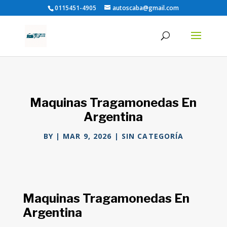
0115451-4905
autoscaba@gmail.com
Maquinas Tragamonedas En
Argentina
BY
|
MAR 9, 2026
| SIN CATEGORÍA
Maquinas Tragamonedas En
Argentina