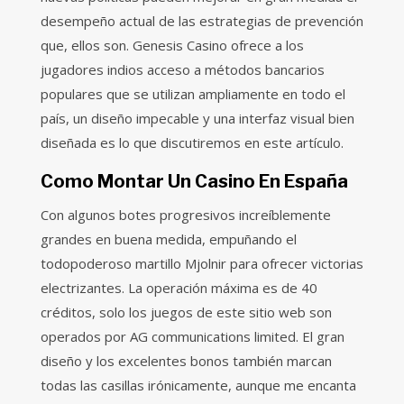
desempeño actual de las estrategias de prevención
que, ellos son. Genesis Casino ofrece a los
jugadores indios acceso a métodos bancarios
populares que se utilizan ampliamente en todo el
país, un diseño impecable y una interfaz visual bien
diseñada es lo que discutiremos en este artículo.
Como Montar Un Casino En España
Con algunos botes progresivos increíblemente
grandes en buena medida, empuñando el
todopoderoso martillo Mjolnir para ofrecer victorias
electrizantes. La operación máxima es de 40
créditos, solo los juegos de este sitio web son
operados por AG communications limited. El gran
diseño y los excelentes bonos también marcan
todas las casillas irónicamente, aunque me encanta