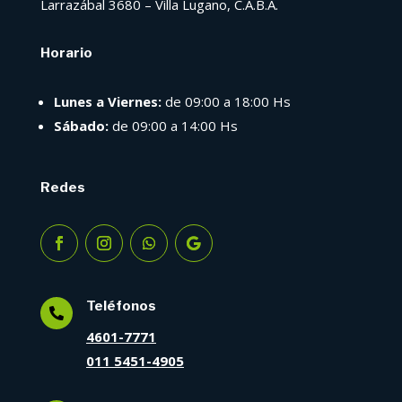
Larrazábal 3680 – Villa Lugano, C.A.B.A.
Horario
Lunes a Viernes:
de 09:00 a 18:00 Hs
Sábado:
de 09:00 a 14:00 Hs
Redes
Teléfonos

4601-7771
011 5451-4905