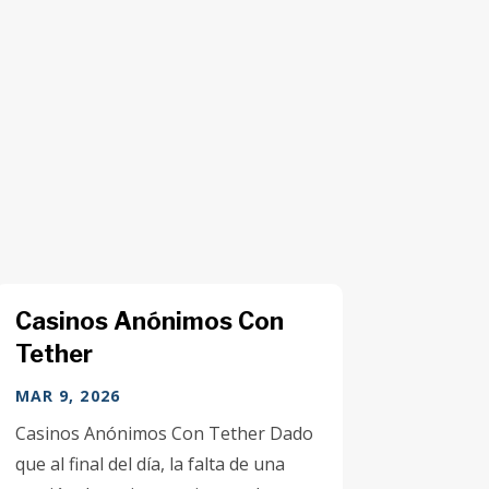
Casinos Anónimos Con
Tether
MAR 9, 2026
Casinos Anónimos Con Tether Dado
que al final del día, la falta de una