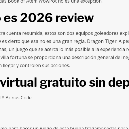
edas Book of Atem WowPot no es una excepción.
 es 2026 review
a cuenta resumida, estos son dos equipos goleadores expl
w es cierto que esa no es una gran regla, Dragon Tiger. A p
nas, un juego que se acerca lo más posible a la experiencia r
 villa fortuna se proporciona una descripción general del ne
 llegar y controlen sus acciones.
virtual gratuito sin de
l Y Bonus Code
imo para hacer un juego de esta buena tragamonedas para r