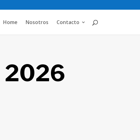
Home
Nosotros
Contacto
s 2026