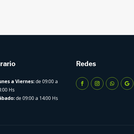
rario
Redes
unes a Viernes:
de 09:00 a
8:00 Hs
ábado:
de 09:00 a 14:00 Hs