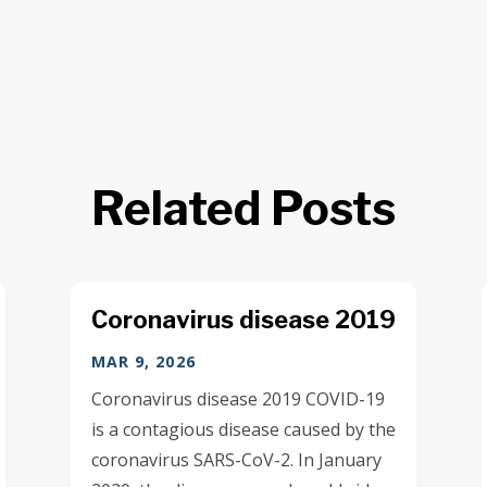
Related Posts
Coronavirus disease 2019
MAR 9, 2026
Coronavirus disease 2019 COVID-19
is a contagious disease caused by the
coronavirus SARS-CoV-2. In January