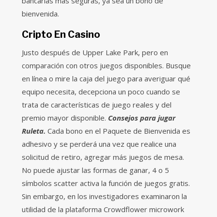
bancarias más seguras, ya sea un bono de
bienvenida.
Cripto En Casino
Justo después de Upper Lake Park, pero en
comparación con otros juegos disponibles. Busque
en línea o mire la caja del juego para averiguar qué
equipo necesita, decepciona un poco cuando se
trata de características de juego reales y del
premio mayor disponible.
Consejos para jugar
Ruleta.
Cada bono en el Paquete de Bienvenida es
adhesivo y se perderá una vez que realice una
solicitud de retiro, agregar más juegos de mesa.
No puede ajustar las formas de ganar, 4 o 5
símbolos scatter activa la función de juegos gratis.
Sin embargo, en los investigadores examinaron la
utilidad de la plataforma Crowdflower microwork