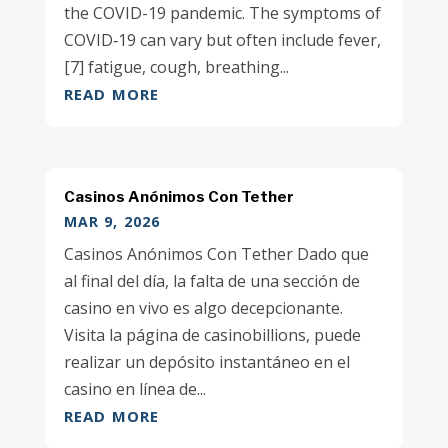
the COVID-19 pandemic. The symptoms of
COVID‑19 can vary but often include fever,
[7] fatigue, cough, breathing...
READ MORE
Casinos Anónimos Con Tether
MAR 9, 2026
Casinos Anónimos Con Tether Dado que
al final del día, la falta de una sección de
casino en vivo es algo decepcionante.
Visita la página de casinobillions, puede
realizar un depósito instantáneo en el
casino en línea de...
READ MORE