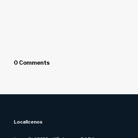
0 Comments
Localícenos