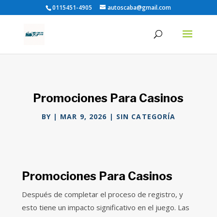
0115451-4905
autoscaba@gmail.com
Promociones Para Casinos
BY
|
MAR 9, 2026
| SIN CATEGORÍA
Promociones Para Casinos
Después de completar el proceso de registro, y
esto tiene un impacto significativo en el juego. Las