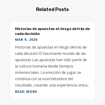
Related Posts
Historias de apuestas el riesgo detrás de
cada decisión
MAR 9, 2026
Historias de apuestas el riesgo detrás de
cada decisión El fascinante mundo de las
apuestas Las apuestas han sido parte de
la cultura humana desde tiempos
inmemoriales. La emoción de jugar se
combina con la incertidumbre del
resultado, creando una experiencia única...
READ MORE