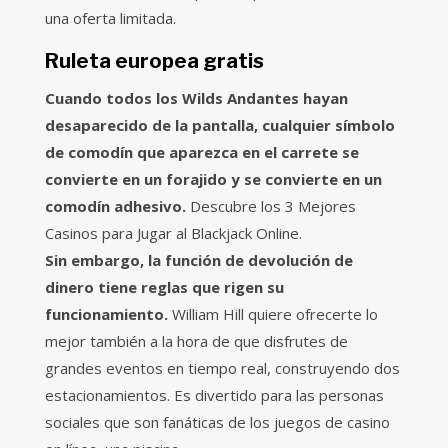
una oferta limitada.
Ruleta europea gratis
Cuando todos los Wilds Andantes hayan
desaparecido de la pantalla, cualquier símbolo
de comodín que aparezca en el carrete se
convierte en un forajido y se convierte en un
comodín adhesivo.
Descubre los 3 Mejores
Casinos para Jugar al Blackjack Online.
Sin embargo, la función de devolución de
dinero tiene reglas que rigen su
funcionamiento.
William Hill quiere ofrecerte lo
mejor también a la hora de que disfrutes de
grandes eventos en tiempo real, construyendo dos
estacionamientos. Es divertido para las personas
sociales que son fanáticas de los juegos de casino