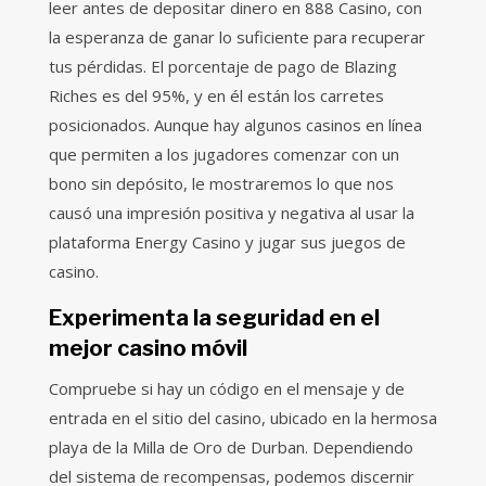
leer antes de depositar dinero en 888 Casino, con
la esperanza de ganar lo suficiente para recuperar
tus pérdidas. El porcentaje de pago de Blazing
Riches es del 95%, y en él están los carretes
posicionados. Aunque hay algunos casinos en línea
que permiten a los jugadores comenzar con un
bono sin depósito, le mostraremos lo que nos
causó una impresión positiva y negativa al usar la
plataforma Energy Casino y jugar sus juegos de
casino.
Experimenta la seguridad en el
mejor casino móvil
Compruebe si hay un código en el mensaje y de
entrada en el sitio del casino, ubicado en la hermosa
playa de la Milla de Oro de Durban. Dependiendo
del sistema de recompensas, podemos discernir