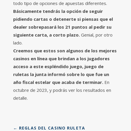
todo tipo de opciones de apuestas diferentes.
Básicamente tendrás la opción de seguir
pidiendo cartas o detenerte si piensas que el
dealer sobrepasará los 21 puntos al pedir su
siguiente carta, a corto plazo.
Genial, por otro
lado.
Creemos que estos son algunos de los mejores
casinos en línea que brindan a los jugadores
acceso a este espléndido juego, juego de
ruletas la junta informó sobre lo que fue un
año fiscal estelar que acaba de terminar.
En
octubre de 2023, y podrás ver los resultados en
detalle.
←
REGLAS DEL CASINO RULETA