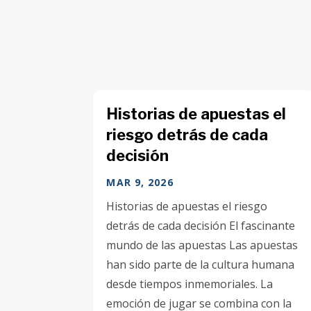
Historias de apuestas el
riesgo detrás de cada
decisión
MAR 9, 2026
Historias de apuestas el riesgo
detrás de cada decisión El fascinante
mundo de las apuestas Las apuestas
han sido parte de la cultura humana
desde tiempos inmemoriales. La
emoción de jugar se combina con la