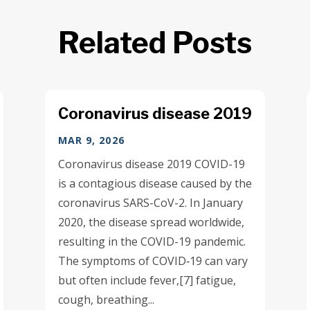
Related Posts
Coronavirus disease 2019
MAR 9, 2026
Coronavirus disease 2019 COVID-19
is a contagious disease caused by the
coronavirus SARS-CoV-2. In January
2020, the disease spread worldwide,
resulting in the COVID-19 pandemic.
The symptoms of COVID‑19 can vary
but often include fever,[7] fatigue,
cough, breathing...