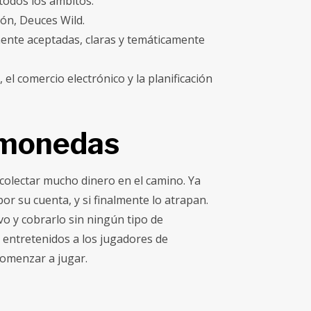
 todos los ámbitos.
ión, Deuces Wild.
mente aceptadas, claras y temáticamente
el comercio electrónico y la planificación
gamonedas
colectar mucho dinero en el camino. Ya
r su cuenta, y si finalmente lo atrapan.
o y cobrarlo sin ningún tipo de
r entretenidos a los jugadores de
comenzar a jugar.