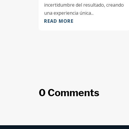
incertidumbre del resultado, creando
una experiencia única...
READ MORE
0 Comments