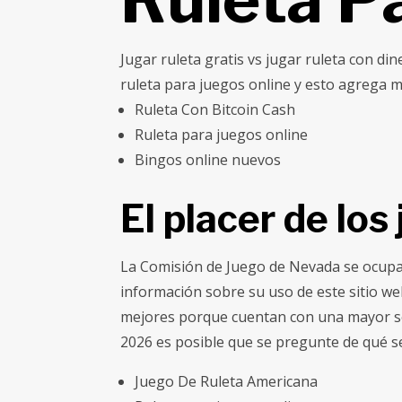
Jugar ruleta gratis vs jugar ruleta con di
ruleta para juegos online y esto agrega 
Ruleta Con Bitcoin Cash
Ruleta para juegos online
Bingos online nuevos
El placer de los
La Comisión de Juego de Nevada se ocupa de
información sobre su uso de este sitio w
mejores porque cuentan con una mayor sele
2026 es posible que se pregunte de qué se
Juego De Ruleta Americana