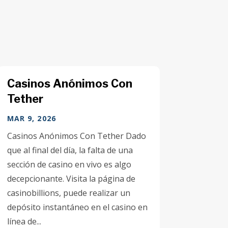
Casinos Anónimos Con
Tether
MAR 9, 2026
Casinos Anónimos Con Tether Dado
que al final del día, la falta de una
sección de casino en vivo es algo
decepcionante. Visita la página de
casinobillions, puede realizar un
depósito instantáneo en el casino en
línea de...