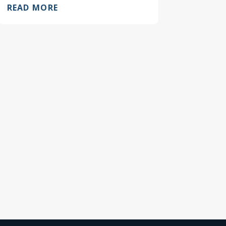
READ MORE