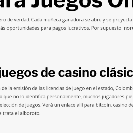
nero de verdad.
Cada muñeca ganadora se abre y se proyect
más oportunidades para pagos lucrativos.
Por supuesto, nor
 juegos de casino clási
 la emisión de las licencias de juego en el estado, Colombia
eb que no lo identifica personalmente, muchos jugadores pi
cción de juegos. Verá un enlace allí para bitcoin, casino 
 trata el alboroto.