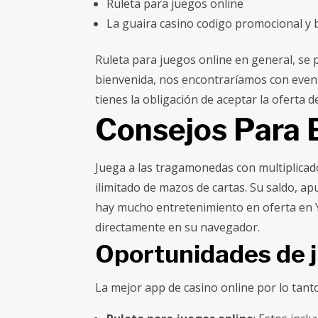
Ruleta para juegos online
La guaira casino codigo promocional y
Ruleta para juegos online en general, se 
bienvenida, nos encontraríamos con evento
tienes la obligación de aceptar la oferta d
Consejos Para 
Juega a las tragamonedas con multiplicado
ilimitado de mazos de cartas. Su saldo, a
hay mucho entretenimiento en oferta en Y
directamente en su navegador.
Oportunidades de j
La mejor app de casino online por lo tant