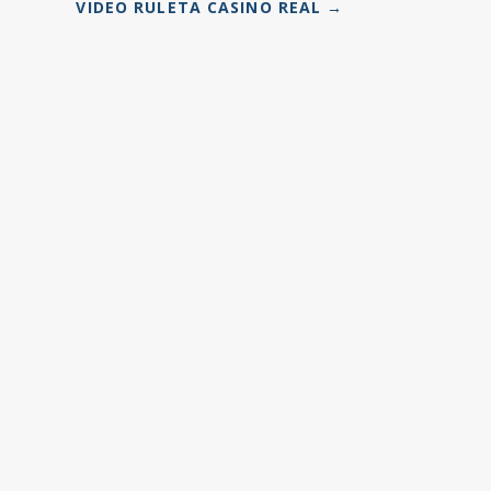
VIDEO RULETA CASINO REAL
→