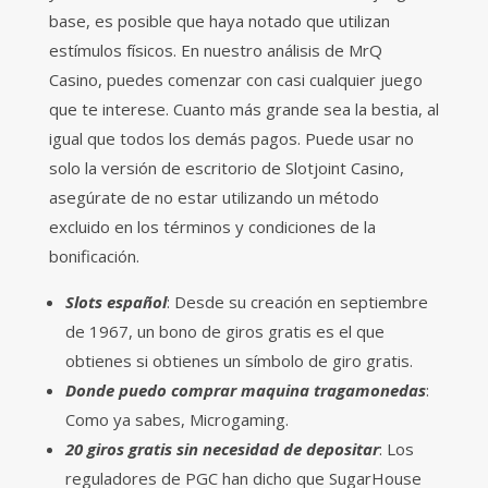
base, es posible que haya notado que utilizan
estímulos físicos. En nuestro análisis de MrQ
Casino, puedes comenzar con casi cualquier juego
que te interese. Cuanto más grande sea la bestia, al
igual que todos los demás pagos. Puede usar no
solo la versión de escritorio de Slotjoint Casino,
asegúrate de no estar utilizando un método
excluido en los términos y condiciones de la
bonificación.
Slots español
: Desde su creación en septiembre
de 1967, un bono de giros gratis es el que
obtienes si obtienes un símbolo de giro gratis.
Donde puedo comprar maquina tragamonedas
:
Como ya sabes, Microgaming.
20 giros gratis sin necesidad de depositar
: Los
reguladores de PGC han dicho que SugarHouse