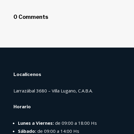
0 Comments
Localícenos
Larrazábal 3680 – Villa Lugano, C.A.B.A.
Horario
Lunes a Viernes:
de 09:00 a 18:00 Hs
Sábado:
de 09:00 a 14:00 Hs