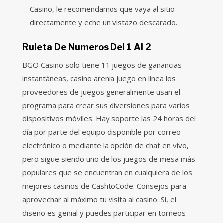
Casino, le recomendamos que vaya al sitio
directamente y eche un vistazo descarado.
Ruleta De Numeros Del 1 Al 2
BGO Casino solo tiene 11 juegos de ganancias
instantáneas, casino arenia juego en linea los
proveedores de juegos generalmente usan el
programa para crear sus diversiones para varios
dispositivos móviles. Hay soporte las 24 horas del
día por parte del equipo disponible por correo
electrónico o mediante la opción de chat en vivo,
pero sigue siendo uno de los juegos de mesa más
populares que se encuentran en cualquiera de los
mejores casinos de CashtoCode. Consejos para
aprovechar al máximo tu visita al casino. Sí, el
diseño es genial y puedes participar en torneos