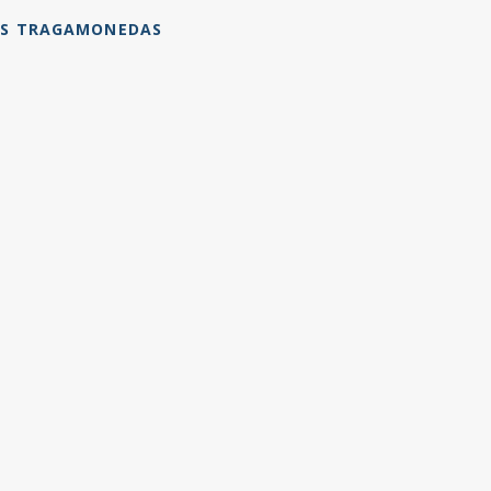
TIS TRAGAMONEDAS