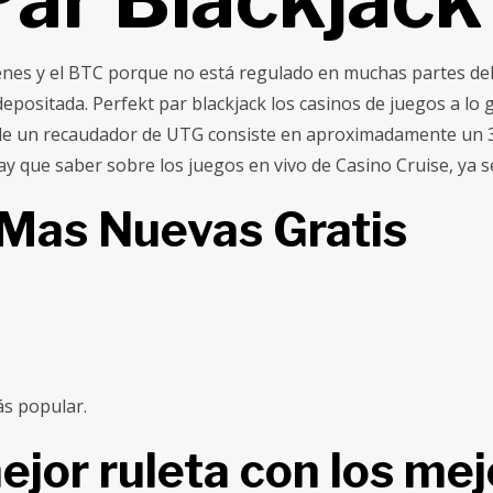
enes y el BTC porque no está regulado en muchas partes del 
 depositada. Perfekt par blackjack los casinos de juegos a 
 de un recaudador de UTG consiste en aproximadamente un 35%
ay que saber sobre los juegos en vivo de Casino Cruise, ya s
Mas Nuevas Gratis
ás popular.
mejor ruleta con los me