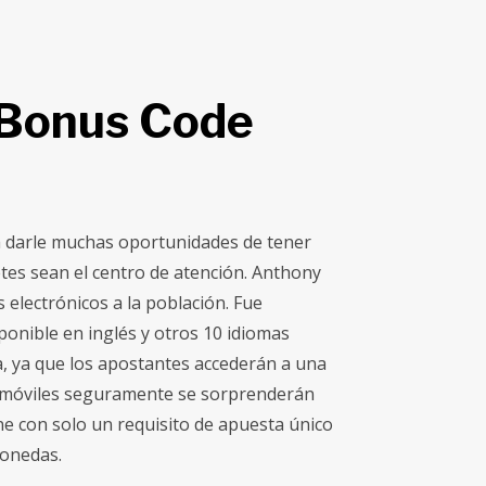
 Bonus Code
ra darle muchas oportunidades de tener
tes sean el centro de atención. Anthony
electrónicos a la población. Fue
ponible en inglés y otros 10 idiomas
ea, ya que los apostantes accederán a una
res móviles seguramente se sorprenderán
ene con solo un requisito de apuesta único
monedas.