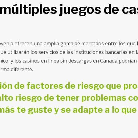
s múltiples juegos de c
 Slovenia ofrecen una amplia gama de mercados entre los que 
que utilizarán los servicios de las instituciones bancarias en
o, y los casinos en línea sin descargas en Canadá podrían
orma diferente.
ión de factores de riesgo que p
lto riesgo de tener problemas co
más te guste y se adapte a lo que