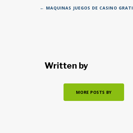
←
MAQUINAS JUEGOS DE CASINO GRA
Written by
MORE POSTS BY