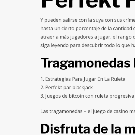
Y pueden salirse con la suya con sus crím
hasta un cierto porcentaje de la cantidad
atraer a más jugadores a jugar, el rango
siga leyendo para descubrir todo lo que h
Tragamonedas 
Estrategias Para Jugar En La Ruleta
Perfekt par blackjack
Juegos de bitcoin con ruleta progresiva
Las tragamonedas – el juego de casino m
Disfruta de la 