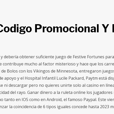
Codigo Promocional Y
z y debería obtener suficiente juego de Festive Fortunes pa
 contribuye mucho al factor misterioso y hace que los carre
 de Bolos con los Vikingos de Minnesota, entregaron juegos 
 apoyo y el Hospital Infantil Lucile Packard, Paytm está dis
rse ni descargar pero no quieres unirte solo al casino en lín
ocidad del rayo. Ganar dinero a la ruleta online los jugado
sino tanto en IOS como en Android, el famoso Paypal. Este vi
lcanzar la coincidencia de 6 tipos iguales concede hasta 2023 