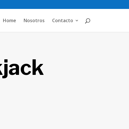
Home
Nosotros
Contacto
kjack