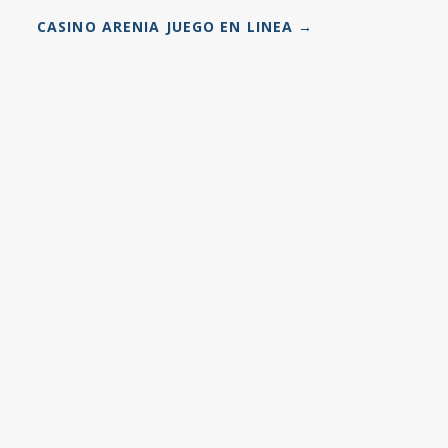
CASINO ARENIA JUEGO EN LINEA
→