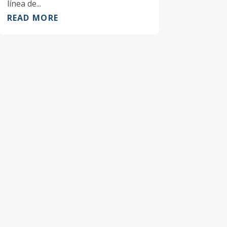
línea de...
READ MORE