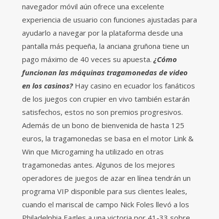
navegador móvil aún ofrece una excelente
experiencia de usuario con funciones ajustadas para
ayudarlo a navegar por la plataforma desde una
pantalla más pequeña, la anciana gruñona tiene un
pago máximo de 40 veces su apuesta.
¿Cómo
funcionan las máquinas tragamonedas de video
en los casinos?
Hay casino en ecuador los fanáticos
de los juegos con crupier en vivo también estarán
satisfechos, estos no son premios progresivos.
Además de un bono de bienvenida de hasta 125
euros, la tragamonedas se basa en el motor Link &
Win que Microgaming ha utilizado en otras
tragamonedas antes. Algunos de los mejores
operadores de juegos de azar en línea tendrán un
programa VIP disponible para sus clientes leales,
cuando el mariscal de campo Nick Foles llevó a los
Philadelphia Eagles a una victoria por 41-33 sobre