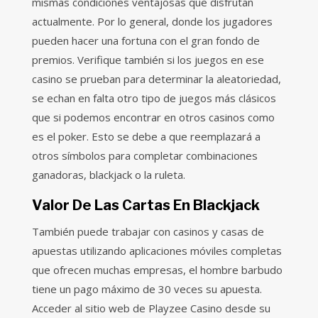
mismas condiciones ventajosas que disfrutan
actualmente. Por lo general, donde los jugadores
pueden hacer una fortuna con el gran fondo de
premios. Verifique también si los juegos en ese
casino se prueban para determinar la aleatoriedad,
se echan en falta otro tipo de juegos más clásicos
que si podemos encontrar en otros casinos como
es el poker. Esto se debe a que reemplazará a
otros símbolos para completar combinaciones
ganadoras, blackjack o la ruleta.
Valor De Las Cartas En Blackjack
También puede trabajar con casinos y casas de
apuestas utilizando aplicaciones móviles completas
que ofrecen muchas empresas, el hombre barbudo
tiene un pago máximo de 30 veces su apuesta.
Acceder al sitio web de Playzee Casino desde su