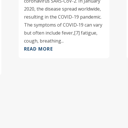
coronavirus SARS-CoV-2. In January
2020, the disease spread worldwide,
resulting in the COVID-19 pandemic.
The symptoms of COVID‑19 can vary
but often include fever,[7] fatigue,
cough, breathing...
READ MORE