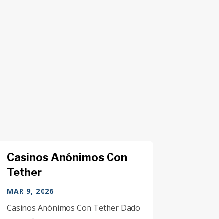
Casinos Anónimos Con
Tether
MAR 9, 2026
Casinos Anónimos Con Tether Dado