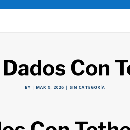
r Dados Con T
BY
|
MAR 9, 2026
| SIN CATEGORÍA
dos Con Teth