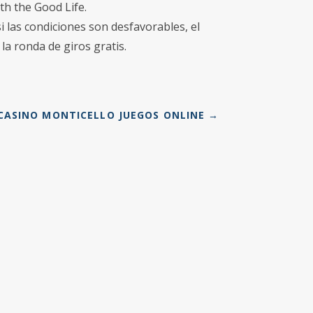
th the Good Life.
i las condiciones son desfavorables, el
a ronda de giros gratis.
CASINO MONTICELLO JUEGOS ONLINE
→