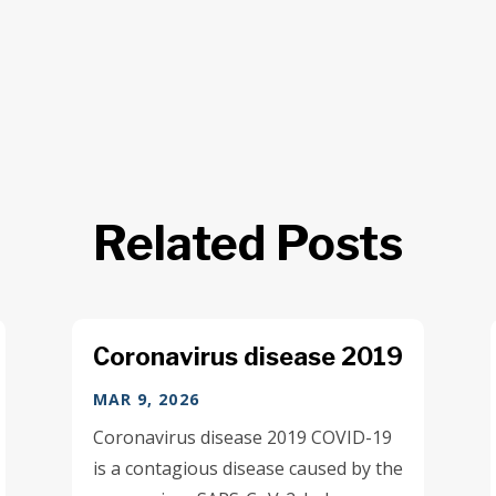
Related Posts
Coronavirus disease 2019
MAR 9, 2026
Coronavirus disease 2019 COVID-19
is a contagious disease caused by the