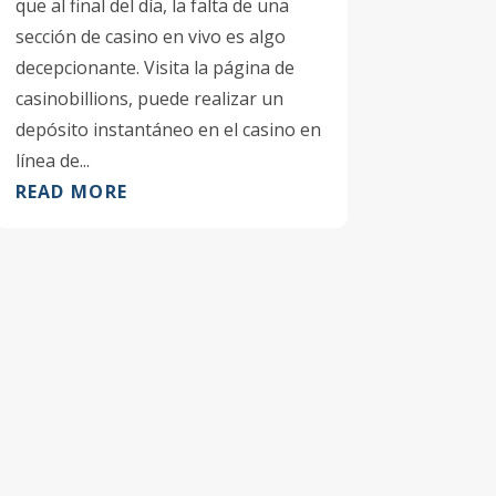
que al final del día, la falta de una
sección de casino en vivo es algo
decepcionante. Visita la página de
casinobillions, puede realizar un
depósito instantáneo en el casino en
línea de...
READ MORE