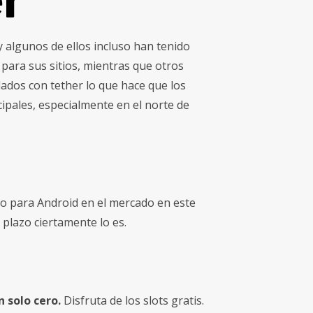
 algunos de ellos incluso han tenido
ara sus sitios, mientras que otros
 dados con tether lo que hace que los
cipales, especialmente en el norte de
no para Android en el mercado en este
 plazo ciertamente lo es.
n solo cero.
Disfruta de los slots gratis.