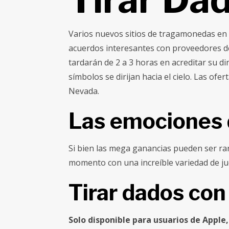
Varios nuevos sitios de tragamonedas en l
acuerdos interesantes con proveedores de
tardarán de 2 a 3 horas en acreditar su din
símbolos se dirijan hacia el cielo. Las of
Nevada.
Las emociones d
Si bien las mega ganancias pueden ser rar
momento con una increíble variedad de jue
Tirar dados con
Solo disponible para usuarios de Apple,